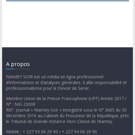
A propos
NIAMEY SOIR est un média en ligne professionnel
d’informations et d’analyses générales. Il allie responsabilité et
professionnalisme pour le Devoir de Servir.
Membre Union de la Presse Francophone (UPF) Année 2017 /
N° : NIG 23008
Réf : Journal « Niamey-Soir » enregistré sous le N° 3665 du 30
décembre 2016 au Cabinet du Procureur de la République, près
le Tribunal de Grande Instance Hors Classe de Niamey.
Mobile : + 227 93 06 29 90 / + 227 94 06 29 90