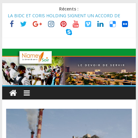
Récents :
MARADI : Le Président de la République, Chef de l’État, S.E le
Général d’Armée Abdourahamane Tiani, est arrivé à Maradi
pour la célébration de la 3ᵉ édition de la Journée Nationale de
l’Arbre (JNA).
LA BIDC ET CORIS HOLDING SIGNENT UN ACCORD DE
FINANCEMENT DE 80 MILLIONS D’EUROS POUR
RENFORCER LES CHAÎNES DE VALEUR ALIMENTAIRES,
ÉNERGÉTIQUES ET AGRICOLES EN AFRIQUE DE L’OUEST
SEMAINE DU KAWAR 2026: Le Ministre de l’Intérieur, le
Général de Division Mohamed TOUMBA a reçu en audience
son homologue du Burkina Faso et délégation du Kawar.
BANQUE MONDIALE : L’IA offre un levier vital aux économies
en développement en panne de croissance (Communiqué)
AES : Le Chef de l’Etat a reçu en audience à Maradi les
ministres en charge de l’Environnement du Burkina Faso et du
Mali.