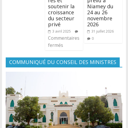
res et
prévu à
soutenir la
Niamey du
croissance
24 au 26
du secteur
novembre
privé
2026
3 avril 2025
31 juillet 2026
Commentaires
0
fermés
COMMUNIQUÉ DU CONSEIL DES MINISTRES