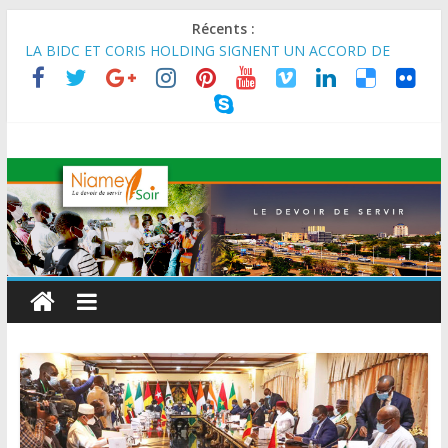
Récents :
MARADI : Le Président de la République, Chef de l’État, S.E le
Général d’Armée Abdourahamane Tiani, est arrivé à Maradi
pour la célébration de la 3ᵉ édition de la Journée Nationale de
l’Arbre (JNA).
LA BIDC ET CORIS HOLDING SIGNENT UN ACCORD DE
FINANCEMENT DE 80 MILLIONS D’EUROS POUR
RENFORCER LES CHAÎNES DE VALEUR ALIMENTAIRES,
ÉNERGÉTIQUES ET AGRICOLES EN AFRIQUE DE L’OUEST
SEMAINE DU KAWAR 2026: Le Ministre de l’Intérieur, le
Général de Division Mohamed TOUMBA a reçu en audience
son homologue du Burkina Faso et délégation du Kawar.
BANQUE MONDIALE : L’IA offre un levier vital aux économies
en développement en panne de croissance (Communiqué)
AES : Le Chef de l’Etat a reçu en audience à Maradi les
ministres en charge de l’Environnement du Burkina Faso et du
Mali.