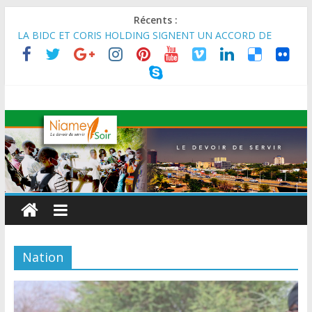
Récents :
MARADI : Le Président de la République, Chef de l’État, S.E le
Général d’Armée Abdourahamane Tiani, est arrivé à Maradi
pour la célébration de la 3ᵉ édition de la Journée Nationale de
l’Arbre (JNA).
LA BIDC ET CORIS HOLDING SIGNENT UN ACCORD DE
FINANCEMENT DE 80 MILLIONS D’EUROS POUR
RENFORCER LES CHAÎNES DE VALEUR ALIMENTAIRES,
ÉNERGÉTIQUES ET AGRICOLES EN AFRIQUE DE L’OUEST
SEMAINE DU KAWAR 2026: Le Ministre de l’Intérieur, le
Général de Division Mohamed TOUMBA a reçu en audience
son homologue du Burkina Faso et délégation du Kawar.
BANQUE MONDIALE : L’IA offre un levier vital aux économies
en développement en panne de croissance (Communiqué)
AES : Le Chef de l’Etat a reçu en audience à Maradi les
ministres en charge de l’Environnement du Burkina Faso et du
Nation
Mali.