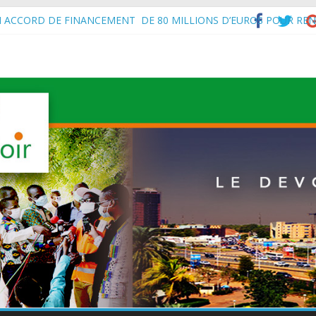
N ACCORD DE FINANCEMENT DE 80 MILLIONS D’EUROS POUR REN
’Intérieur, le Général de Division Mohamed TOUMBA a reçu en audie
vital aux économies en développement en panne de croissance (Com
à Maradi les ministres en charge de l’Environnement du Burkina Faso e
f de l’État, S.E le Général d’Armée Abdourahamane Tiani, est arrivé à