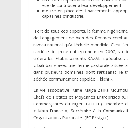
vue de contribuer à leur développement ;
mettre en place des financements appropr
capitaines d’industrie.
Fort de tous ces apports, la femme nigérienne
de l’engagement de bien des femmes combattan
niveau national qu’à l’échelle mondiale. C’es
carrière de jeune entrepreneur en 2002, va dé
créera les Établissements KAZALI spécialisés
« bali-bali » avec une ferme pastorale située 
dans plusieurs domaines dont l’artisanat, le t
séchée communément appelée « klichi ».
En vie associative, Mme Maiga Zalika Moumou
Chefs de Petites et Moyennes Entreprises (
Commerçantes du Niger (GIEFEC) ; membre d
« Mata-France », Secrétaire à la Communica
Organisations Patronales (FOP/Niger).