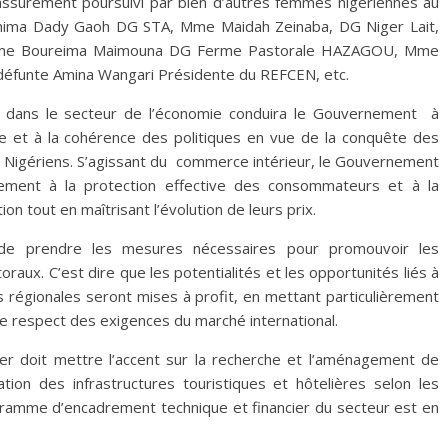
surément poursuivi par bien d’autres femmes nigériennes au
chima Dady Gaoh DG STA, Mme Maidah Zeinaba, DG Niger Lait,
 Mme Boureima Maimouna DG Ferme Pastorale HAZAGOU, Mme
défunte Amina Wangari Présidente du REFCEN, etc.
 dans le secteur de l’économie conduira le Gouvernement à
mie et à la cohérence des politiques en vue de la conquête des
ts Nigériens. S’agissant du commerce intérieur, le Gouvernement
èrement à la protection effective des consommateurs et à la
n tout en maîtrisant l’évolution de leurs prix.
 de prendre les mesures nécessaires pour promouvoir les
ux. C’est dire que les potentialités et les opportunités liés à
 régionales seront mises à profit, en mettant particulièrement
ue le respect des exigences du marché international.
er doit mettre l’accent sur la recherche et l’aménagement de
tation des infrastructures touristiques et hôtelières selon les
ogramme d’encadrement technique et financier du secteur est en