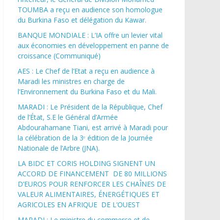
TOUMBA a reçu en audience son homologue
du Burkina Faso et délégation du Kawar.
BANQUE MONDIALE : L’IA offre un levier vital
aux économies en développement en panne de
croissance (Communiqué)
AES : Le Chef de l’Etat a reçu en audience à
Maradi les ministres en charge de
l’Environnement du Burkina Faso et du Mali.
MARADI : Le Président de la République, Chef
de l’État, S.E le Général d’Armée
Abdourahamane Tiani, est arrivé à Maradi pour
la célébration de la 3ᵉ édition de la Journée
Nationale de l’Arbre (JNA).
LA BIDC ET CORIS HOLDING SIGNENT UN
ACCORD DE FINANCEMENT DE 80 MILLIONS
D’EUROS POUR RENFORCER LES CHAÎNES DE
VALEUR ALIMENTAIRES, ÉNERGÉTIQUES ET
AGRICOLES EN AFRIQUE DE L’OUEST
MARADI : Le ministre du commerce et de