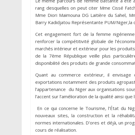
Le même parcours de femme battante a été as
rang desquelles on peut citer Mme Cissé Fat
Mme Diori Maimouna DG Laitière du Sahel,
Barry Kadidjatou Représentante PUM/Niger,la 
Cet engagement fort de la femme nigérienne
renforcer la compétitivité globale de l’écono
marchés intérieur et extérieur pour les produi
de la 7ème République veille plus particuli
disponibilité des produits de grande consommatio
Quant au commerce extérieur, il envisage
exportations notamment des produits agropastora
l’appartenance du Niger aux organisations sous
l’accent sur l’amélioration de la qualité ainsi q
En ce qui concerne le Tourisme, l’État du Nig
nouveaux sites, la construction et la réhabili
normes internationales. D’ores et déjà, un pr
cours de réalisation.