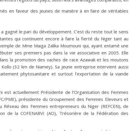
iés en faveur des jeunes de manière à en faire de véritables
 a gagné le pari du développement. C’est du reste tout le sens
tes qui continuent encore à faire la fierté du Niger tant au
t l’exemple de Mme Maiga Zalika Moumouni qui, ayant entamé une
buter ses premiers pas dans la vie associative en 2005. Elle
 dans la promotion des vaches de race Azawak et les moutons
à Kollo (32 km de Niamey). Sa jeune entreprise intervient aussi
raitement phytosanitaire et surtout l’exportation de la viande
ni est actuellement Présidente de l’Organisation des Femmes
OFC/PME), présidente du Groupement des Femmes Eleveurs et
u Réseau des Femmes entrepreneurs du Niger (REFCEN), de
tion de la COFENABVI (AO), Trésorière de la Fédération des