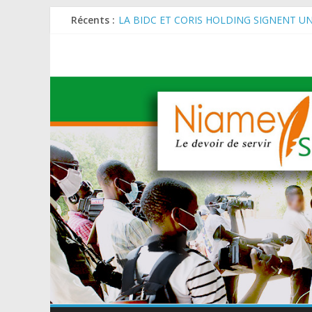
Récents :
LA BIDC ET CORIS HOLDING SIGNENT U
ET AGRICOLES EN AFRIQUE DE L’OUEST
SEMAINE DU KAWAR 2026: Le Ministre de l
BANQUE MONDIALE : L’IA offre un levier 
AES : Le Chef de l’Etat a reçu en audience 
MARADI : Le Président de la République, Che
de l’Arbre (JNA).