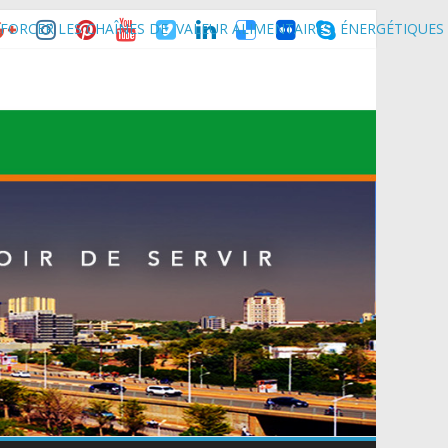
FORCER LES CHAÎNES DE VALEUR ALIMENTAIRES, ÉNERGÉTIQUES
nce son homologue du Burkina Faso et délégation du Kawar.
muniqué)
t du Mali.
 Maradi pour la célébration de la 3ᵉ édition de la Journée Nationale