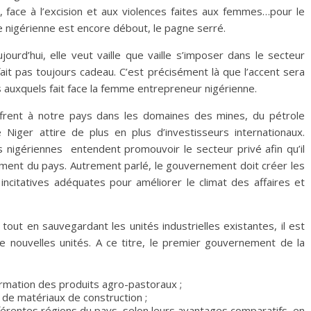
, face à l’excision et aux violences faites aux femmes…pour le
e nigérienne est encore débout, le pagne serré.
urd’hui, elle veut vaille que vaille s’imposer dans le secteur
ait pas toujours cadeau. C’est précisément là que l’accent sera
s auxquels fait face la femme entrepreneur nigérienne.
offrent à notre pays dans les domaines des mines, du pétrole
e Niger attire de plus en plus d’investisseurs internationaux.
es nigériennes entendent promouvoir le secteur privé afin qu’il
ement du pays. Autrement parlé, le gouvernement doit créer les
incitatives adéquates pour améliorer le climat des affaires et
tout en sauvegardant les unités industrielles existantes, il est
e nouvelles unités. A ce titre, le premier gouvernement de la
ormation des produits agro-pastoraux ;
 de matériaux de construction ;
ifférentes régions du pays, selon leurs avantages comparatifs, en