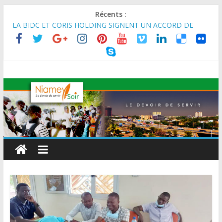
Récents :
LA BIDC ET CORIS HOLDING SIGNENT UN ACCORD DE
FINANCEMENT DE 80 MILLIONS D’EUROS POUR
RENFORCER LES CHAÎNES DE VALEUR ALIMENTAIRES,
ÉNERGÉTIQUES ET AGRICOLES EN AFRIQUE DE L’OUEST
SEMAINE DU KAWAR 2026: Le Ministre de l’Intérieur, le
Général de Division Mohamed TOUMBA a reçu en audience
son homologue du Burkina Faso et délégation du Kawar.
BANQUE MONDIALE : L’IA offre un levier vital aux économies
en développement en panne de croissance (Communiqué)
AES : Le Chef de l’Etat a reçu en audience à Maradi les
ministres en charge de l’Environnement du Burkina Faso et du
Mali.
MARADI : Le Président de la République, Chef de l’État, S.E le
Général d’Armée Abdourahamane Tiani, est arrivé à Maradi
pour la célébration de la 3ᵉ édition de la Journée Nationale de
l’Arbre (JNA).