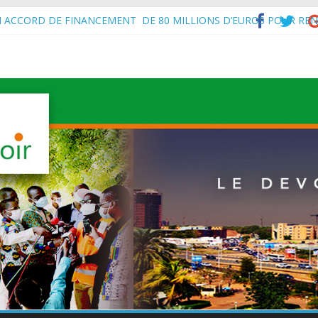
N ACCORD DE FINANCEMENT DE 80 MILLIONS D’EUROS POUR REN
’Intérieur, le Général de Division Mohamed TOUMBA a reçu en audie
vital aux économies en développement en panne de croissance (Com
à Maradi les ministres en charge de l’Environnement du Burkina Faso e
f de l’État, S.E le Général d’Armée Abdourahamane Tiani, est arrivé à