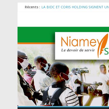
Récents :
LA BIDC ET CORIS HOLDING SIGNENT U
ET AGRICOLES EN AFRIQUE DE L’OUEST
SEMAINE DU KAWAR 2026: Le Ministre de l
BANQUE MONDIALE : L’IA offre un levier 
AES : Le Chef de l’Etat a reçu en audience 
MARADI : Le Président de la République, Che
de l’Arbre (JNA).