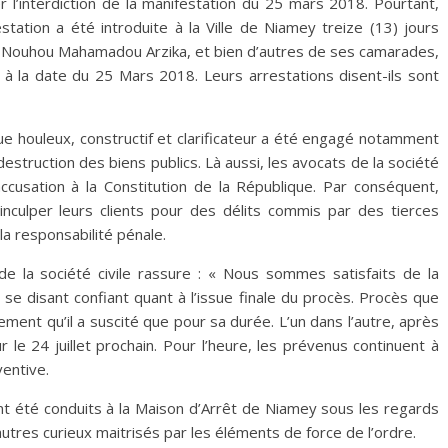
r l’interdiction de la manifestation du 25 mars 2018. Pourtant,
tation a été introduite à la Ville de Niamey treize (13) jours
ui, Nouhou Mahamadou Arzika, et bien d’autres de ses camarades,
n à la date du 25 Mars 2018. Leurs arrestations disent-ils sont
e houleux, constructif et clarificateur a été engagé notamment
 destruction des biens publics. Là aussi, les avocats de la société
accusation à la Constitution de la République. Par conséquent,
i inculper leurs clients pour des délits commis par des tierces
a responsabilité pénale.
t de la société civile rassure : « Nous sommes satisfaits de la
 se disant confiant quant à l’issue finale du procès. Procès que
ouement qu’il a suscité que pour sa durée. L’un dans l’autre, après
r le 24 juillet prochain. Pour l’heure, les prévenus continuent à
ventive.
ont été conduits à la Maison d’Arrêt de Niamey sous les regards
autres curieux maitrisés par les éléments de force de l’ordre.