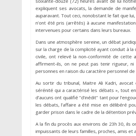
soixante-douze (72) heures avant de lui notifie
expliquent ses avocats, la demande de manifes
auparavant. Tout ceci, nonobstant le fait que l
n’ont été pris (arrêtés) à aucune manifestatio
intervenues pour certains dans leurs bureaux.
Dans une atmosphère sereine, un débat juridiqu
sur la charge de la complicité ayant conduit à la
civile, ont relevé la non-conformité de cette 
affirment-ils, on ne peut pas tenir rigueur, n
personnes en raison du caractère personnel de l
Au sortir du tribunal, Maitre Ali Kadri, avoca
sérénité qui a caractérisé les débats », tout en
d’aucuns ont qualifié ‘’d’inédit’’ tant pour l’eng
les débats, l’affaire a été mise en délibéré pou
garder prison dans le cadre de la détention pré
A la fin du procès aux environs de 23h 30, ils 
impuissants de leurs familles, proches, amis et 