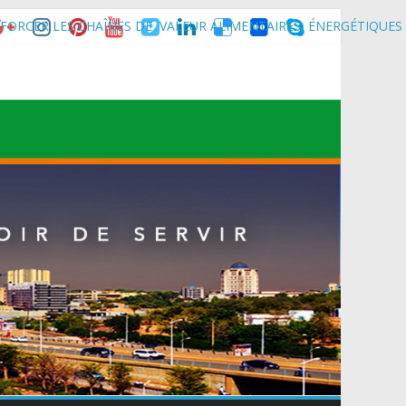
FORCER LES CHAÎNES DE VALEUR ALIMENTAIRES, ÉNERGÉTIQUES
nce son homologue du Burkina Faso et délégation du Kawar.
muniqué)
t du Mali.
 Maradi pour la célébration de la 3ᵉ édition de la Journée Nationale