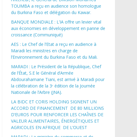
TOUMBA a reçu en audience son homologue
du Burkina Faso et délégation du Kawar.
BANQUE MONDIALE : L’IA offre un levier vital
aux économies en développement en panne de
croissance (Communiqué)
AES : Le Chef de l’Etat a reçu en audience à
Maradi les ministres en charge de
l’Environnement du Burkina Faso et du Mali.
MARADI : Le Président de la République, Chef
de l’État, S.E le Général d’Armée
Abdourahamane Tiani, est arrivé à Maradi pour
la célébration de la 3ᵉ édition de la Journée
Nationale de l’Arbre (JNA).
LA BIDC ET CORIS HOLDING SIGNENT UN
ACCORD DE FINANCEMENT DE 80 MILLIONS
D’EUROS POUR RENFORCER LES CHAÎNES DE
VALEUR ALIMENTAIRES, ÉNERGÉTIQUES ET
AGRICOLES EN AFRIQUE DE L’OUEST
MARADI : Le ministre du commerce et de