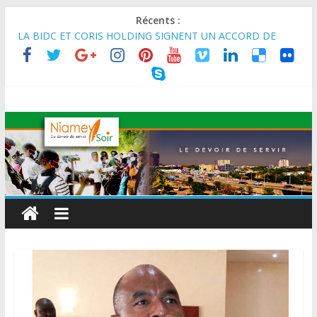
Récents :
MARADI : Le Président de la République, Chef de l’État, S.E le
Général d’Armée Abdourahamane Tiani, est arrivé à Maradi
pour la célébration de la 3ᵉ édition de la Journée Nationale de
l’Arbre (JNA).
LA BIDC ET CORIS HOLDING SIGNENT UN ACCORD DE
FINANCEMENT DE 80 MILLIONS D’EUROS POUR
RENFORCER LES CHAÎNES DE VALEUR ALIMENTAIRES,
ÉNERGÉTIQUES ET AGRICOLES EN AFRIQUE DE L’OUEST
SEMAINE DU KAWAR 2026: Le Ministre de l’Intérieur, le
Général de Division Mohamed TOUMBA a reçu en audience
son homologue du Burkina Faso et délégation du Kawar.
BANQUE MONDIALE : L’IA offre un levier vital aux économies
en développement en panne de croissance (Communiqué)
AES : Le Chef de l’Etat a reçu en audience à Maradi les
ministres en charge de l’Environnement du Burkina Faso et du
Mali.