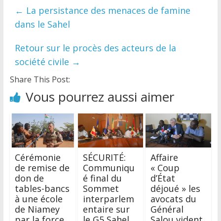
←
La persistance des menaces de famine
dans le Sahel
Retour sur le procès des acteurs de la
société civile
→
Share This Post:
Vous pourrez aussi aimer
Cérémonie
SÉCURITÉ:
Affaire
de remise de
Communiqu
« Coup
don de
é final du
d’État
tables-bancs
Sommet
déjoué » les
à une école
interparlem
avocats du
de Niamey
entaire sur
Général
par la force
le G5 Sahel
Salou vident