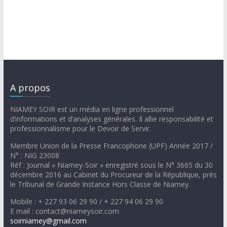
A propos
NIAMEY SOIR est un média en ligne professionnel
d’informations et d’analyses générales. Il allie responsabilité et
professionnalisme pour le Devoir de Servir.
Membre Union de la Presse Francophone (UPF) Année 2017 /
N° : NIG 23008
Réf : Journal « Niamey-Soir » enregistré sous le N° 3665 du 30
décembre 2016 au Cabinet du Procureur de la République, près
le Tribunal de Grande Instance Hors Classe de Niamey.
Mobile : + 227 93 06 29 90 / + 227 94 06 29 90
E mail : contact@niameysoir.com
soirniamey@gmail.com