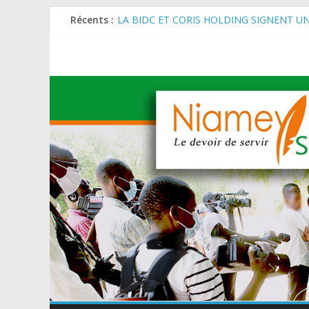
Récents :
LA BIDC ET CORIS HOLDING SIGNENT U
ET AGRICOLES EN AFRIQUE DE L’OUEST
SEMAINE DU KAWAR 2026: Le Ministre de l
BANQUE MONDIALE : L’IA offre un levier 
AES : Le Chef de l’Etat a reçu en audience 
MARADI : Le Président de la République, Che
de l’Arbre (JNA).