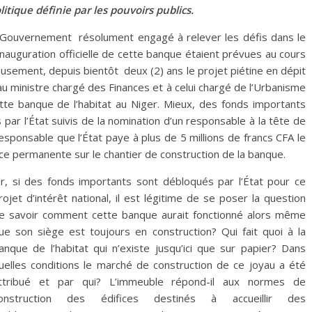
tique définie par les pouvoirs publics.
du Gouvernement résolument engagé à relever les défis dans le
 l’inauguration officielle de cette banque étaient prévues au cours
usement, depuis bientôt deux (2) ans le projet piétine en dépit
au ministre chargé des Finances et à celui chargé de l’Urbanisme
tte banque de l’habitat au Niger. Mieux, des fonds importants
par l’État suivis de la nomination d’un responsable à la tête de
esponsable que l’État paye à plus de 5 millions de francs CFA le
nce permanente sur le chantier de construction de la banque.
r, si des fonds importants sont débloqués par l’État pour ce
rojet d’intérêt national, il est légitime de se poser la question
e savoir comment cette banque aurait fonctionné alors même
ue son siège est toujours en construction? Qui fait quoi à la
anque de l’habitat qui n’existe jusqu’ici que sur papier? Dans
uelles conditions le marché de construction de ce joyau a été
ttribué et par qui? L’immeuble répond-il aux normes de
onstruction des édifices destinés à accueillir des