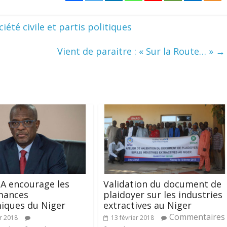
iété civile et partis politiques
Vient de paraitre : « Sur la Route… »
→
A encourage les
Validation du document de
mances
plaidoyer sur les industries
iques du Niger
extractives au Niger
Commentaires
er 2018
13 février 2018