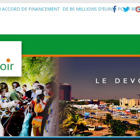
N ACCORD DE FINANCEMENT DE 80 MILLIONS D’EUROS POUR REN
’Intérieur, le Général de Division Mohamed TOUMBA a reçu en audie
vital aux économies en développement en panne de croissance (Com
à Maradi les ministres en charge de l’Environnement du Burkina Faso e
f de l’État, S.E le Général d’Armée Abdourahamane Tiani, est arrivé à