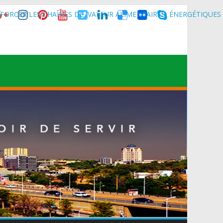
FORCER LES CHAÎNES DE VALEUR ALIMENTAIRES, ÉNERGÉTIQUES
nce son homologue du Burkina Faso et délégation du Kawar.
muniqué)
t du Mali.
 Maradi pour la célébration de la 3ᵉ édition de la Journée Nationale