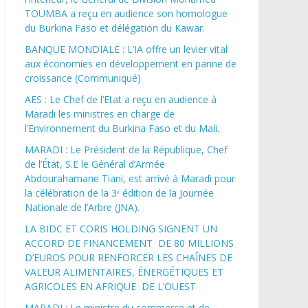
TOUMBA a reçu en audience son homologue
du Burkina Faso et délégation du Kawar.
BANQUE MONDIALE : L’IA offre un levier vital
aux économies en développement en panne de
croissance (Communiqué)
AES : Le Chef de l’Etat a reçu en audience à
Maradi les ministres en charge de
l’Environnement du Burkina Faso et du Mali.
MARADI : Le Président de la République, Chef
de l’État, S.E le Général d’Armée
Abdourahamane Tiani, est arrivé à Maradi pour
la célébration de la 3ᵉ édition de la Journée
Nationale de l’Arbre (JNA).
LA BIDC ET CORIS HOLDING SIGNENT UN
ACCORD DE FINANCEMENT DE 80 MILLIONS
D’EUROS POUR RENFORCER LES CHAÎNES DE
VALEUR ALIMENTAIRES, ÉNERGÉTIQUES ET
AGRICOLES EN AFRIQUE DE L’OUEST
MARADI : Le ministre du commerce et de