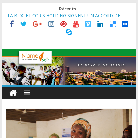
Récents :
MARADI : Le Président de la République, Chef de l’État, S.E le
Général d’Armée Abdourahamane Tiani, est arrivé à Maradi
pour la célébration de la 3ᵉ édition de la Journée Nationale de
l’Arbre (JNA).
LA BIDC ET CORIS HOLDING SIGNENT UN ACCORD DE
FINANCEMENT DE 80 MILLIONS D’EUROS POUR
RENFORCER LES CHAÎNES DE VALEUR ALIMENTAIRES,
ÉNERGÉTIQUES ET AGRICOLES EN AFRIQUE DE L’OUEST
SEMAINE DU KAWAR 2026: Le Ministre de l’Intérieur, le
Général de Division Mohamed TOUMBA a reçu en audience
son homologue du Burkina Faso et délégation du Kawar.
BANQUE MONDIALE : L’IA offre un levier vital aux économies
en développement en panne de croissance (Communiqué)
AES : Le Chef de l’Etat a reçu en audience à Maradi les
ministres en charge de l’Environnement du Burkina Faso et du
Mali.