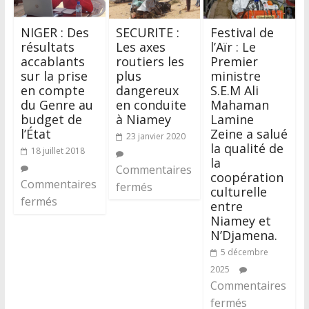
NIGER : Des
SECURITE :
Festival de
résultats
Les axes
l’Aïr : Le
accablants
routiers les
Premier
sur la prise
plus
ministre
en compte
dangereux
S.E.M Ali
du Genre au
en conduite
Mahaman
budget de
à Niamey
Lamine
l’État
Zeine a salué
23 janvier 2020
la qualité de
18 juillet 2018
la
Commentaires
coopération
Commentaires
fermés
culturelle
fermés
entre
Niamey et
N’Djamena.
5 décembre
2025
Commentaires
fermés