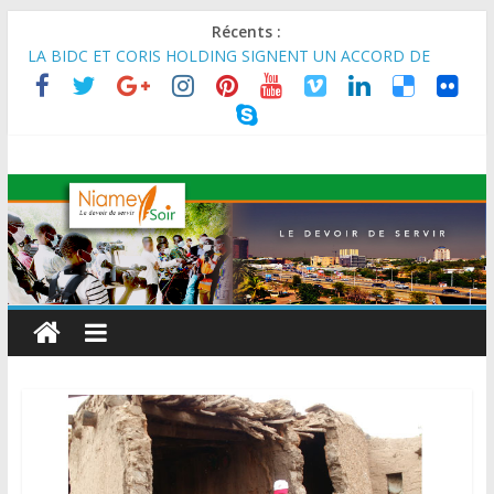
Récents :
MARADI : Le Président de la République, Chef de l’État, S.E le
Général d’Armée Abdourahamane Tiani, est arrivé à Maradi
pour la célébration de la 3ᵉ édition de la Journée Nationale de
l’Arbre (JNA).
LA BIDC ET CORIS HOLDING SIGNENT UN ACCORD DE
FINANCEMENT DE 80 MILLIONS D’EUROS POUR
RENFORCER LES CHAÎNES DE VALEUR ALIMENTAIRES,
ÉNERGÉTIQUES ET AGRICOLES EN AFRIQUE DE L’OUEST
SEMAINE DU KAWAR 2026: Le Ministre de l’Intérieur, le
Général de Division Mohamed TOUMBA a reçu en audience
son homologue du Burkina Faso et délégation du Kawar.
BANQUE MONDIALE : L’IA offre un levier vital aux économies
en développement en panne de croissance (Communiqué)
AES : Le Chef de l’Etat a reçu en audience à Maradi les
ministres en charge de l’Environnement du Burkina Faso et du
Mali.