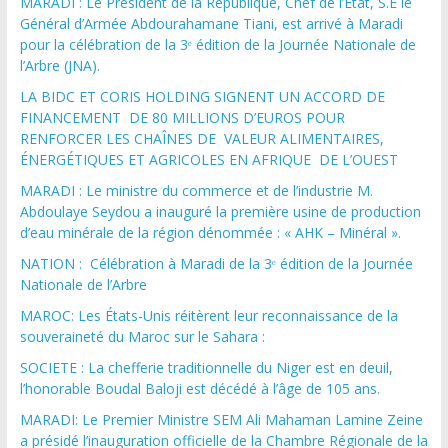
MARADI : Le Président de la République, Chef de l’État, S.E le
Général d’Armée Abdourahamane Tiani, est arrivé à Maradi
pour la célébration de la 3ᵉ édition de la Journée Nationale de
l’Arbre (JNA).
LA BIDC ET CORIS HOLDING SIGNENT UN ACCORD DE
FINANCEMENT DE 80 MILLIONS D’EUROS POUR
RENFORCER LES CHAÎNES DE VALEUR ALIMENTAIRES,
ÉNERGÉTIQUES ET AGRICOLES EN AFRIQUE DE L’OUEST
MARADI : Le ministre du commerce et de l’industrie M.
Abdoulaye Seydou a inauguré la première usine de production
d’eau minérale de la région dénommée : « AHK – Minéral ».
NATION : Célébration à Maradi de la 3ᵉ édition de la Journée
Nationale de l’Arbre
MAROC: Les États-Unis réitèrent leur reconnaissance de la
souveraineté du Maroc sur le Sahara :
SOCIETE : La chefferie traditionnelle du Niger est en deuil,
l’honorable Boudal Baloji est décédé à l’âge de 105 ans.
MARADI: Le Premier Ministre SEM Ali Mahaman Lamine Zeine
a présidé l’inauguration officielle de la Chambre Régionale de la