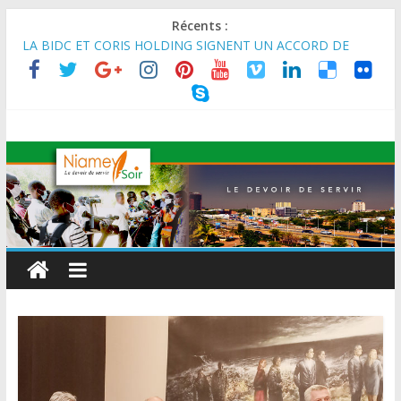
Récents :
MARADI : Le Président de la République, Chef de l’État, S.E le
Général d’Armée Abdourahamane Tiani, est arrivé à Maradi
pour la célébration de la 3ᵉ édition de la Journée Nationale de
l’Arbre (JNA).
LA BIDC ET CORIS HOLDING SIGNENT UN ACCORD DE
FINANCEMENT DE 80 MILLIONS D’EUROS POUR
RENFORCER LES CHAÎNES DE VALEUR ALIMENTAIRES,
ÉNERGÉTIQUES ET AGRICOLES EN AFRIQUE DE L’OUEST
SEMAINE DU KAWAR 2026: Le Ministre de l’Intérieur, le
Général de Division Mohamed TOUMBA a reçu en audience
son homologue du Burkina Faso et délégation du Kawar.
BANQUE MONDIALE : L’IA offre un levier vital aux économies
en développement en panne de croissance (Communiqué)
AES : Le Chef de l’Etat a reçu en audience à Maradi les
ministres en charge de l’Environnement du Burkina Faso et du
Mali.