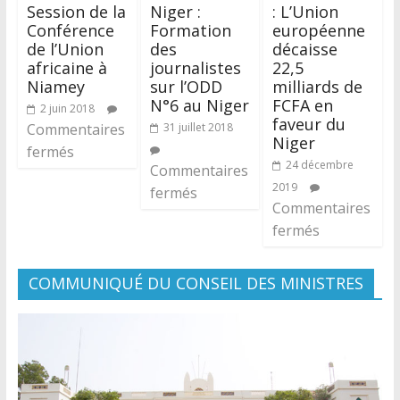
Session de la
Niger :
: L’Union
Conférence
Formation
européenne
de l’Union
des
décaisse
africaine à
journalistes
22,5
Niamey
sur l’ODD
milliards de
N°6 au Niger
FCFA en
2 juin 2018
faveur du
Commentaires
31 juillet 2018
Niger
fermés
24 décembre
Commentaires
2019
fermés
Commentaires
fermés
COMMUNIQUÉ DU CONSEIL DES MINISTRES