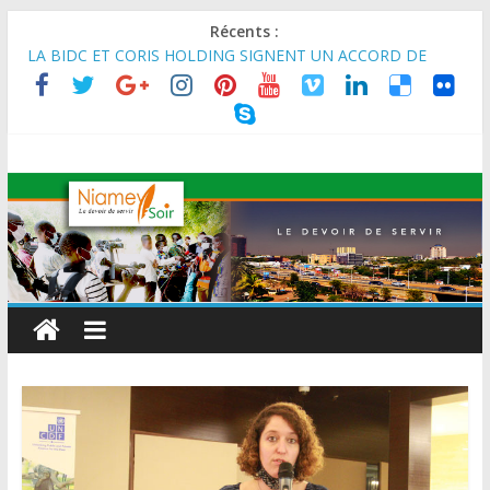
Récents :
MARADI : Le Président de la République, Chef de l’État, S.E le
Général d’Armée Abdourahamane Tiani, est arrivé à Maradi
pour la célébration de la 3ᵉ édition de la Journée Nationale de
l’Arbre (JNA).
LA BIDC ET CORIS HOLDING SIGNENT UN ACCORD DE
FINANCEMENT DE 80 MILLIONS D’EUROS POUR
RENFORCER LES CHAÎNES DE VALEUR ALIMENTAIRES,
ÉNERGÉTIQUES ET AGRICOLES EN AFRIQUE DE L’OUEST
SEMAINE DU KAWAR 2026: Le Ministre de l’Intérieur, le
Général de Division Mohamed TOUMBA a reçu en audience
son homologue du Burkina Faso et délégation du Kawar.
BANQUE MONDIALE : L’IA offre un levier vital aux économies
en développement en panne de croissance (Communiqué)
AES : Le Chef de l’Etat a reçu en audience à Maradi les
ministres en charge de l’Environnement du Burkina Faso et du
Mali.