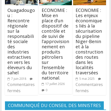
Ouagadougo
ECONOMIE :
ECONOMIE :
u :
Mise en
Les enjeux
Rencontre
place d’un
économique
régionale
dispositif de
s liés à la
sur la
contrôle et
sécurisation
responsabili
de suivi de
du pipeline
té sociale
l’approvision
Niger-Benin
des
nement en
et à la
industries
produits
construction
extractives
pétroliers
des routes
en vers les
sur
dans les
éleveurs du
l’ensemble
localités
sahel
du territoire
traversées
national.
7 juin 2018
5 mai 2025
Commentaires
17 juillet 2026
Commentaires
fermés
0
fermés
COMMUNIQUÉ DU CONSEIL DES MINISTRES