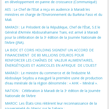
en développement en panne de croissance (Communiqué)
AES : Le Chef de l’Etat a reçu en audience à Maradi les
ministres en charge de l’Environnement du Burkina Faso et du
Mali.
MARADI : Le Président de la République, Chef de l’État, S.E le
Général d’Armée Abdourahamane Tiani, est arrivé à Maradi
pour la célébration de la 3ᵉ édition de la Journée Nationale de
l’Arbre (JNA).
LA BIDC ET CORIS HOLDING SIGNENT UN ACCORD DE
FINANCEMENT DE 80 MILLIONS D’EUROS POUR
RENFORCER LES CHAÎNES DE VALEUR ALIMENTAIRES,
ÉNERGÉTIQUES ET AGRICOLES EN AFRIQUE DE L’OUEST
MARADI : Le ministre du commerce et de l’industrie M.
Abdoulaye Seydou a inauguré la première usine de production
d’eau minérale de la région dénommée : « AHK – Minéral ».
NATION : Célébration à Maradi de la 3ᵉ édition de la Journée
Nationale de l’Arbre
MAROC: Les États-Unis réitèrent leur reconnaissance de la
souveraineté du Maroc sur le Sahara :