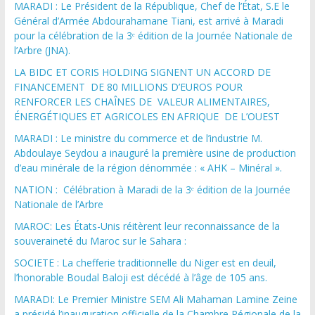
MARADI : Le Président de la République, Chef de l’État, S.E le
Général d’Armée Abdourahamane Tiani, est arrivé à Maradi
pour la célébration de la 3ᵉ édition de la Journée Nationale de
l’Arbre (JNA).
LA BIDC ET CORIS HOLDING SIGNENT UN ACCORD DE
FINANCEMENT DE 80 MILLIONS D’EUROS POUR
RENFORCER LES CHAÎNES DE VALEUR ALIMENTAIRES,
ÉNERGÉTIQUES ET AGRICOLES EN AFRIQUE DE L’OUEST
MARADI : Le ministre du commerce et de l’industrie M.
Abdoulaye Seydou a inauguré la première usine de production
d’eau minérale de la région dénommée : « AHK – Minéral ».
NATION : Célébration à Maradi de la 3ᵉ édition de la Journée
Nationale de l’Arbre
MAROC: Les États-Unis réitèrent leur reconnaissance de la
souveraineté du Maroc sur le Sahara :
SOCIETE : La chefferie traditionnelle du Niger est en deuil,
l’honorable Boudal Baloji est décédé à l’âge de 105 ans.
MARADI: Le Premier Ministre SEM Ali Mahaman Lamine Zeine
a présidé l’inauguration officielle de la Chambre Régionale de la