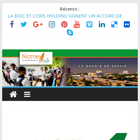
Récents :
LA BIDC ET CORIS HOLDING SIGNENT UN ACCORD DE
FINANCEMENT DE 80 MILLIONS D’EUROS POUR
RENFORCER LES CHAÎNES DE VALEUR ALIMENTAIRES,
ÉNERGÉTIQUES ET AGRICOLES EN AFRIQUE DE L’OUEST
SEMAINE DU KAWAR 2026: Le Ministre de l’Intérieur, le
Général de Division Mohamed TOUMBA a reçu en audience
son homologue du Burkina Faso et délégation du Kawar.
BANQUE MONDIALE : L’IA offre un levier vital aux économies
en développement en panne de croissance (Communiqué)
AES : Le Chef de l’Etat a reçu en audience à Maradi les
ministres en charge de l’Environnement du Burkina Faso et du
Mali.
MARADI : Le Président de la République, Chef de l’État, S.E le
Général d’Armée Abdourahamane Tiani, est arrivé à Maradi
pour la célébration de la 3ᵉ édition de la Journée Nationale de
l’Arbre (JNA).