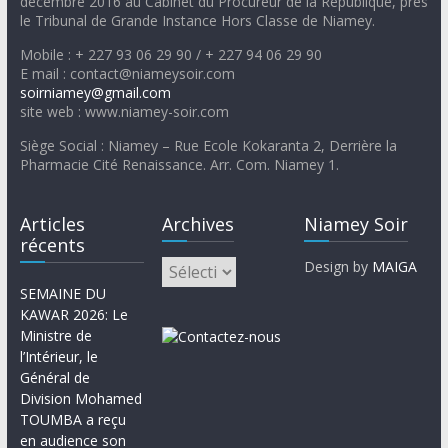
décembre 2016 au Cabinet du Procureur de la République, près
le Tribunal de Grande Instance Hors Classe de Niamey.
Mobile : + 227 93 06 29 90 / + 227 94 06 29 90
E mail : contact@niameysoir.com
soirniamey@gmail.com
site web : www.niamey-soir.com
Siège Social : Niamey – Rue Ecole Kokaranta 2, Derrière la
Pharmacie Cité Renaissance. Arr. Com. Niamey 1.
Articles
Archives
Niamey Soir
récents
Design by
MAIGA
SEMAINE DU
KAWAR 2026: Le
Ministre de
l’Intérieur, le
Général de
Division Mohamed
TOUMBA a reçu
en audience son