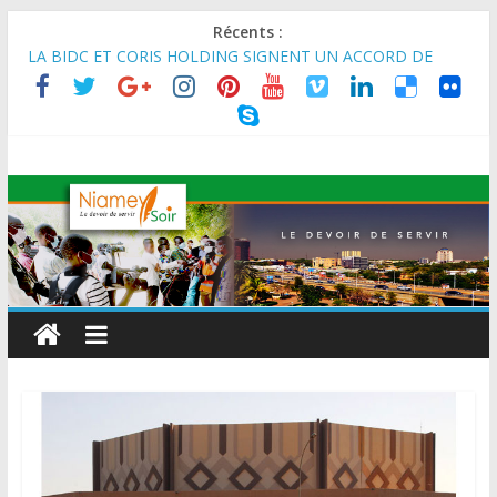
Récents :
LA BIDC ET CORIS HOLDING SIGNENT UN ACCORD DE
FINANCEMENT DE 80 MILLIONS D’EUROS POUR
RENFORCER LES CHAÎNES DE VALEUR ALIMENTAIRES,
ÉNERGÉTIQUES ET AGRICOLES EN AFRIQUE DE L’OUEST
SEMAINE DU KAWAR 2026: Le Ministre de l’Intérieur, le
Général de Division Mohamed TOUMBA a reçu en audience
son homologue du Burkina Faso et délégation du Kawar.
BANQUE MONDIALE : L’IA offre un levier vital aux économies
en développement en panne de croissance (Communiqué)
AES : Le Chef de l’Etat a reçu en audience à Maradi les
ministres en charge de l’Environnement du Burkina Faso et du
Mali.
MARADI : Le Président de la République, Chef de l’État, S.E le
Général d’Armée Abdourahamane Tiani, est arrivé à Maradi
pour la célébration de la 3ᵉ édition de la Journée Nationale de
l’Arbre (JNA).