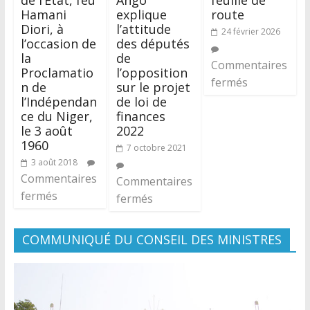
de l’État, feu
Ango
feuille de
Hamani
explique
route
Diori, à
l’attitude
24 février 2026
l’occasion de
des députés
la
de
Commentaires
Proclamatio
l’opposition
fermés
n de
sur le projet
l’Indépendan
de loi de
ce du Niger,
finances
le 3 août
2022
1960
7 octobre 2021
3 août 2018
Commentaires
Commentaires
fermés
fermés
COMMUNIQUÉ DU CONSEIL DES MINISTRES