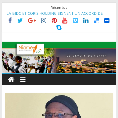
Récents :
LA BIDC ET CORIS HOLDING SIGNENT UN ACCORD DE
FINANCEMENT DE 80 MILLIONS D’EUROS POUR
RENFORCER LES CHAÎNES DE VALEUR ALIMENTAIRES,
ÉNERGÉTIQUES ET AGRICOLES EN AFRIQUE DE L’OUEST
SEMAINE DU KAWAR 2026: Le Ministre de l’Intérieur, le
Général de Division Mohamed TOUMBA a reçu en audience
son homologue du Burkina Faso et délégation du Kawar.
BANQUE MONDIALE : L’IA offre un levier vital aux économies
en développement en panne de croissance (Communiqué)
AES : Le Chef de l’Etat a reçu en audience à Maradi les
ministres en charge de l’Environnement du Burkina Faso et du
Mali.
MARADI : Le Président de la République, Chef de l’État, S.E le
Général d’Armée Abdourahamane Tiani, est arrivé à Maradi
pour la célébration de la 3ᵉ édition de la Journée Nationale de
l’Arbre (JNA).