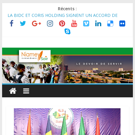
Récents :
LA BIDC ET CORIS HOLDING SIGNENT UN ACCORD DE
FINANCEMENT DE 80 MILLIONS D’EUROS POUR
RENFORCER LES CHAÎNES DE VALEUR ALIMENTAIRES,
ÉNERGÉTIQUES ET AGRICOLES EN AFRIQUE DE L’OUEST
SEMAINE DU KAWAR 2026: Le Ministre de l’Intérieur, le
Général de Division Mohamed TOUMBA a reçu en audience
son homologue du Burkina Faso et délégation du Kawar.
BANQUE MONDIALE : L’IA offre un levier vital aux économies
en développement en panne de croissance (Communiqué)
AES : Le Chef de l’Etat a reçu en audience à Maradi les
ministres en charge de l’Environnement du Burkina Faso et du
Mali.
MARADI : Le Président de la République, Chef de l’État, S.E le
Général d’Armée Abdourahamane Tiani, est arrivé à Maradi
pour la célébration de la 3ᵉ édition de la Journée Nationale de
l’Arbre (JNA).