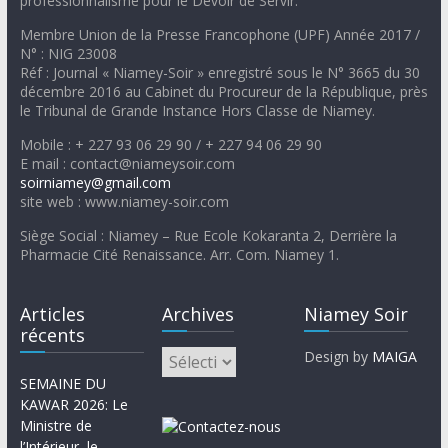
professionnalisme pour le Devoir de Servir.
Membre Union de la Presse Francophone (UPF) Année 2017 /
N° : NIG 23008
Réf : Journal « Niamey-Soir » enregistré sous le N° 3665 du 30
décembre 2016 au Cabinet du Procureur de la République, près
le Tribunal de Grande Instance Hors Classe de Niamey.
Mobile : + 227 93 06 29 90 / + 227 94 06 29 90
E mail : contact@niameysoir.com
soirniamey@gmail.com
site web : www.niamey-soir.com
Siège Social : Niamey – Rue Ecole Kokaranta 2, Derrière la
Pharmacie Cité Renaissance. Arr. Com. Niamey 1.
Articles
Archives
Niamey Soir
récents
Design by
MAIGA
SEMAINE DU
KAWAR 2026: Le
Ministre de
l’Intérieur, le