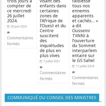
trois jours à
visant des
faiblesse
compter de
enfants dans
tous nos
ce mercredi
certaines
ennemis
26 juillet
zones de
apparents
2024.
l’Afrique de
et cachés… »
l’Ouest et du
a dit
26 juin 2024
Centre
Ousseini
suscitent
TIINNI à
Commentaires
des
l’ouverture
fermés
inquiétudes
du Sommet
de plus en
interparlem
plus vives
entaire sur
le G5 Sahel
7 juillet 2021
17 juillet 2018
Commentaires
Commentaires
fermés
fermés
COMMUNIQUÉ DU CONSEIL DES MINISTRES