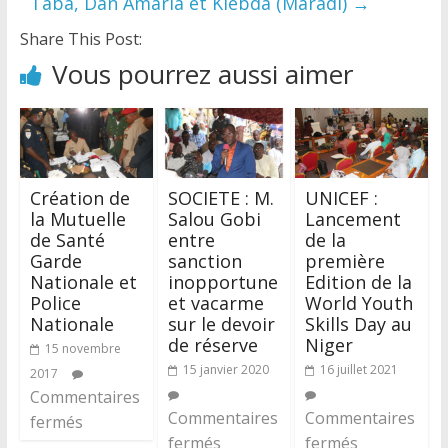
Taba, Dan Amaria et Kiebda (Maradi)
→
Share This Post:
Vous pourrez aussi aimer
Création de
SOCIETE : M.
UNICEF :
la Mutuelle
Salou Gobi
Lancement
de Santé
entre
de la
Garde
sanction
première
Nationale et
inopportune
Edition de la
Police
et vacarme
World Youth
Nationale
sur le devoir
Skills Day au
de réserve
Niger
15 novembre
15 janvier 2020
16 juillet 2021
2017
Commentaires
Commentaires
Commentaires
fermés
fermés
fermés