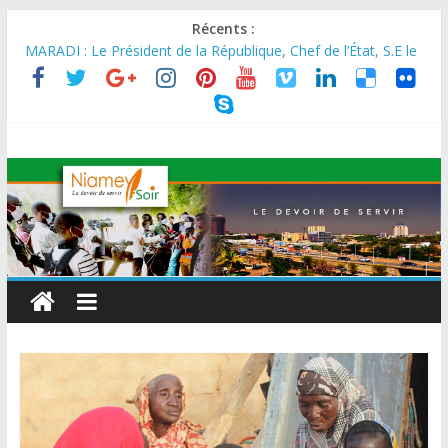
Récents :
AES : Le Chef de l’Etat a reçu en audience à Maradi les
ministres en charge de l’Environnement du Burkina Faso et du
Mali.
MARADI : Le Président de la République, Chef de l’État, S.E le
Général d’Armée Abdourahamane Tiani, est arrivé à Maradi
pour la célébration de la 3ᵉ édition de la Journée Nationale de
l’Arbre (JNA).
LA BIDC ET CORIS HOLDING SIGNENT UN ACCORD DE
FINANCEMENT DE 80 MILLIONS D’EUROS POUR
RENFORCER LES CHAÎNES DE VALEUR ALIMENTAIRES,
ÉNERGÉTIQUES ET AGRICOLES EN AFRIQUE DE L’OUEST
SEMAINE DU KAWAR 2026: Le Ministre de l’Intérieur, le
Général de Division Mohamed TOUMBA a reçu en audience
son homologue du Burkina Faso et délégation du Kawar.
BANQUE MONDIALE : L’IA offre un levier vital aux économies
en développement en panne de croissance (Communiqué)