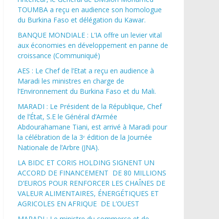
TOUMBA a reçu en audience son homologue
du Burkina Faso et délégation du Kawar.
BANQUE MONDIALE : L’IA offre un levier vital
aux économies en développement en panne de
croissance (Communiqué)
AES : Le Chef de l’Etat a reçu en audience à
Maradi les ministres en charge de
l’Environnement du Burkina Faso et du Mali.
MARADI : Le Président de la République, Chef
de l’État, S.E le Général d’Armée
Abdourahamane Tiani, est arrivé à Maradi pour
la célébration de la 3ᵉ édition de la Journée
Nationale de l’Arbre (JNA).
LA BIDC ET CORIS HOLDING SIGNENT UN
ACCORD DE FINANCEMENT DE 80 MILLIONS
D’EUROS POUR RENFORCER LES CHAÎNES DE
VALEUR ALIMENTAIRES, ÉNERGÉTIQUES ET
AGRICOLES EN AFRIQUE DE L’OUEST
MARADI : Le ministre du commerce et de