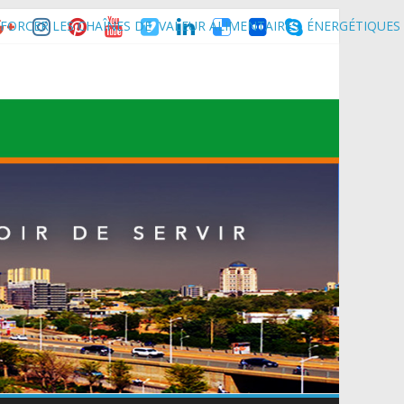
FORCER LES CHAÎNES DE VALEUR ALIMENTAIRES, ÉNERGÉTIQUES
nce son homologue du Burkina Faso et délégation du Kawar.
muniqué)
t du Mali.
 Maradi pour la célébration de la 3ᵉ édition de la Journée Nationale