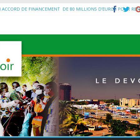
N ACCORD DE FINANCEMENT DE 80 MILLIONS D’EUROS POUR REN
’Intérieur, le Général de Division Mohamed TOUMBA a reçu en audie
vital aux économies en développement en panne de croissance (Com
à Maradi les ministres en charge de l’Environnement du Burkina Faso e
f de l’État, S.E le Général d’Armée Abdourahamane Tiani, est arrivé à