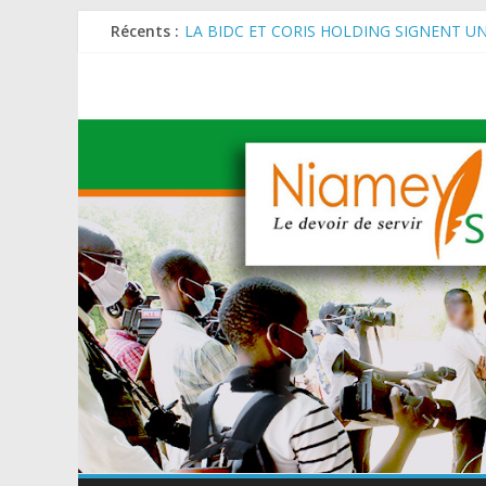
Récents :
LA BIDC ET CORIS HOLDING SIGNENT U
ET AGRICOLES EN AFRIQUE DE L’OUEST
SEMAINE DU KAWAR 2026: Le Ministre de l
BANQUE MONDIALE : L’IA offre un levier 
AES : Le Chef de l’Etat a reçu en audience 
MARADI : Le Président de la République, Che
de l’Arbre (JNA).