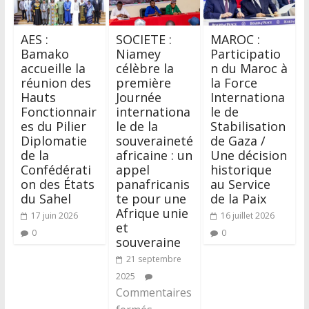
AES :
SOCIETE :
MAROC :
Bamako
Niamey
Participatio
accueille la
célèbre la
n du Maroc à
réunion des
première
la Force
Hauts
Journée
Internationa
Fonctionnair
internationa
le de
es du Pilier
le de la
Stabilisation
Diplomatie
souveraineté
de Gaza /
de la
africaine : un
Une décision
Confédérati
appel
historique
on des États
panafricanis
au Service
du Sahel
te pour une
de la Paix
Afrique unie
17 juin 2026
16 juillet 2026
et
0
0
souveraine
21 septembre
2025
Commentaires