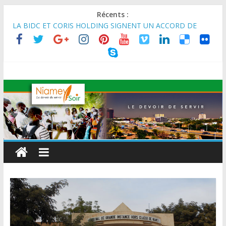
Récents :
LA BIDC ET CORIS HOLDING SIGNENT UN ACCORD DE
FINANCEMENT DE 80 MILLIONS D’EUROS POUR
RENFORCER LES CHAÎNES DE VALEUR ALIMENTAIRES,
ÉNERGÉTIQUES ET AGRICOLES EN AFRIQUE DE L’OUEST
SEMAINE DU KAWAR 2026: Le Ministre de l’Intérieur, le
Général de Division Mohamed TOUMBA a reçu en audience
son homologue du Burkina Faso et délégation du Kawar.
BANQUE MONDIALE : L’IA offre un levier vital aux économies
en développement en panne de croissance (Communiqué)
AES : Le Chef de l’Etat a reçu en audience à Maradi les
ministres en charge de l’Environnement du Burkina Faso et du
Mali.
MARADI : Le Président de la République, Chef de l’État, S.E le
Général d’Armée Abdourahamane Tiani, est arrivé à Maradi
pour la célébration de la 3ᵉ édition de la Journée Nationale de
l’Arbre (JNA).