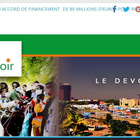
N ACCORD DE FINANCEMENT DE 80 MILLIONS D’EUROS POUR REN
’Intérieur, le Général de Division Mohamed TOUMBA a reçu en audie
vital aux économies en développement en panne de croissance (Com
à Maradi les ministres en charge de l’Environnement du Burkina Faso e
f de l’État, S.E le Général d’Armée Abdourahamane Tiani, est arrivé à