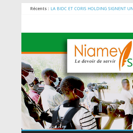
Récents :
LA BIDC ET CORIS HOLDING SIGNENT U
ET AGRICOLES EN AFRIQUE DE L’OUEST
SEMAINE DU KAWAR 2026: Le Ministre de l
BANQUE MONDIALE : L’IA offre un levier 
AES : Le Chef de l’Etat a reçu en audience 
MARADI : Le Président de la République, Che
de l’Arbre (JNA).