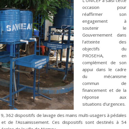
L’UNICEF a saisi cette
occasion pour
réaffirmer son
engagement à
soutenir le
Gouvernement dans
l’atteinte des
objectifs du
PROSEHA, en
complément de son
appui dans le cadre
du mécanisme
commun de
financement et de la
réponse aux
situations d’urgences.
-19, 362 dispositifs de lavage des mains multi-usagers à pédales
 et de l’Assainissement. Ces dispositifs sont destinés à 54
 écoles de la ville de Niamey.