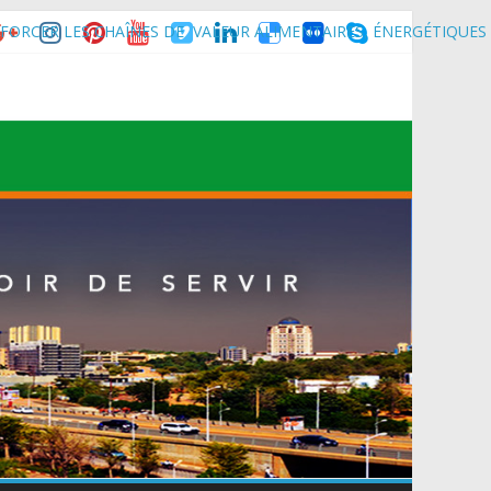
FORCER LES CHAÎNES DE VALEUR ALIMENTAIRES, ÉNERGÉTIQUES
nce son homologue du Burkina Faso et délégation du Kawar.
muniqué)
t du Mali.
 Maradi pour la célébration de la 3ᵉ édition de la Journée Nationale