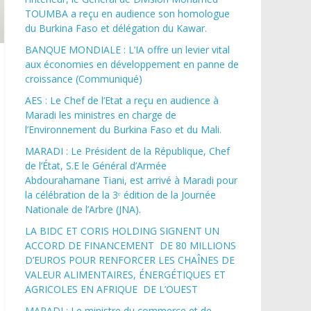
TOUMBA a reçu en audience son homologue
du Burkina Faso et délégation du Kawar.
BANQUE MONDIALE : L’IA offre un levier vital
aux économies en développement en panne de
croissance (Communiqué)
AES : Le Chef de l’Etat a reçu en audience à
Maradi les ministres en charge de
l’Environnement du Burkina Faso et du Mali.
MARADI : Le Président de la République, Chef
de l’État, S.E le Général d’Armée
Abdourahamane Tiani, est arrivé à Maradi pour
la célébration de la 3ᵉ édition de la Journée
Nationale de l’Arbre (JNA).
LA BIDC ET CORIS HOLDING SIGNENT UN
ACCORD DE FINANCEMENT DE 80 MILLIONS
D’EUROS POUR RENFORCER LES CHAÎNES DE
VALEUR ALIMENTAIRES, ÉNERGÉTIQUES ET
AGRICOLES EN AFRIQUE DE L’OUEST
MARADI : Le ministre du commerce et de