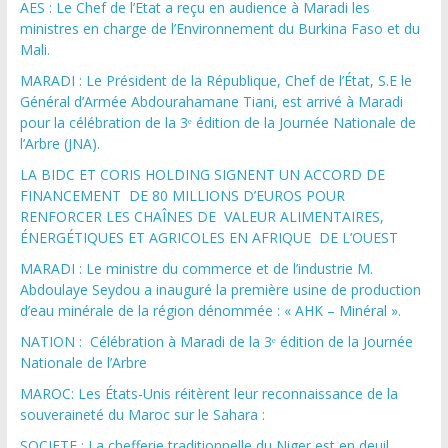
AES : Le Chef de l’Etat a reçu en audience à Maradi les
ministres en charge de l’Environnement du Burkina Faso et du
Mali.
MARADI : Le Président de la République, Chef de l’État, S.E le
Général d’Armée Abdourahamane Tiani, est arrivé à Maradi
pour la célébration de la 3ᵉ édition de la Journée Nationale de
l’Arbre (JNA).
LA BIDC ET CORIS HOLDING SIGNENT UN ACCORD DE
FINANCEMENT DE 80 MILLIONS D’EUROS POUR
RENFORCER LES CHAÎNES DE VALEUR ALIMENTAIRES,
ÉNERGÉTIQUES ET AGRICOLES EN AFRIQUE DE L’OUEST
MARADI : Le ministre du commerce et de l’industrie M.
Abdoulaye Seydou a inauguré la première usine de production
d’eau minérale de la région dénommée : « AHK – Minéral ».
NATION : Célébration à Maradi de la 3ᵉ édition de la Journée
Nationale de l’Arbre
MAROC: Les États-Unis réitèrent leur reconnaissance de la
souveraineté du Maroc sur le Sahara :
SOCIETE : La chefferie traditionnelle du Niger est en deuil,