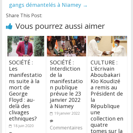
gangs démantelés à Niamey
→
Share This Post:
Vous pourrez aussi aimer
SOCIÉTÉ :
SOCIÉTÉ :
CULTURE :
Les
Interdiction
L’écrivain
manifestatio
de la
Aboubakari
ns suite à la
manifestatio
Kio Koudizé
mort de
n publique
a remis au
George
prévue le 23
Président de
Floyd : au-
janvier 2022
la
delà des
à Niamey
République
clivages
une
19 janvier 2022
ethniques?
collection en
quatre
18 juin 2020
Commentaires
tomes sur la