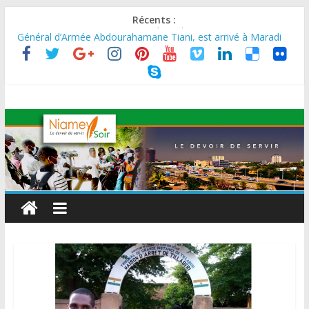
Récents :
MARADI : Le Président de la République, Chef de l’État, S.E le
Général d’Armée Abdourahamane Tiani, est arrivé à Maradi
pour la célébration de la 3ᵉ édition de la Journée Nationale de
l’Arbre (JNA).
LA BIDC ET CORIS HOLDING SIGNENT UN ACCORD DE
FINANCEMENT DE 80 MILLIONS D’EUROS POUR
RENFORCER LES CHAÎNES DE VALEUR ALIMENTAIRES,
ÉNERGÉTIQUES ET AGRICOLES EN AFRIQUE DE L’OUEST
SEMAINE DU KAWAR 2026: Le Ministre de l’Intérieur, le
Général de Division Mohamed TOUMBA a reçu en audience
son homologue du Burkina Faso et délégation du Kawar.
BANQUE MONDIALE : L’IA offre un levier vital aux économies
en développement en panne de croissance (Communiqué)
AES : Le Chef de l’Etat a reçu en audience à Maradi les
ministres en charge de l’Environnement du Burkina Faso et du
Mali.