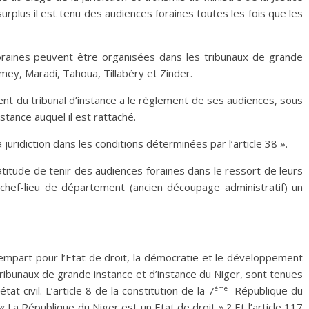
rplus il est tenu des audiences foraines toutes les fois que les
 foraines peuvent être organisées dans les tribunaux de grande
amey, Maradi, Tahoua, Tillabéry et Zinder.
dent du tribunal d’instance a le règlement de ses audiences, sous
stance auquel il est rattaché.
juridiction dans les conditions déterminées par l’article 38 ».
latitude de tenir des audiences foraines dans le ressort de leurs
e chef-lieu de département (ancien découpage administratif) un
r rempart pour l’Etat de droit, la démocratie et le développement
tribunaux de grande instance et d’instance du Niger, sont tenues
ème
t civil. L’article 8 de la constitution de la 7
République du
 La République du Niger est un Etat de droit » ? Et l’article 117