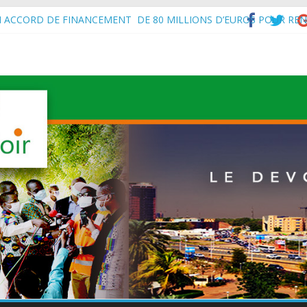
N ACCORD DE FINANCEMENT DE 80 MILLIONS D’EUROS POUR REN
’Intérieur, le Général de Division Mohamed TOUMBA a reçu en audie
vital aux économies en développement en panne de croissance (Com
à Maradi les ministres en charge de l’Environnement du Burkina Faso e
f de l’État, S.E le Général d’Armée Abdourahamane Tiani, est arrivé à