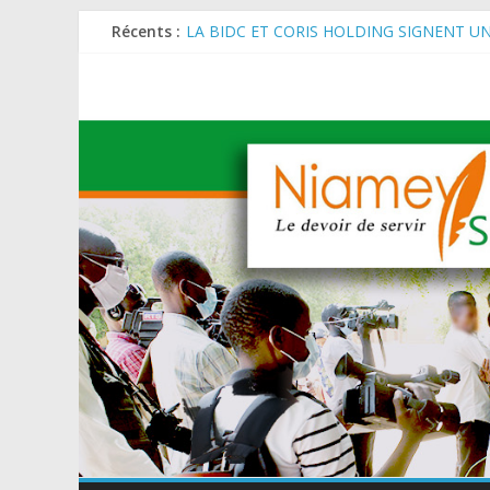
Récents :
LA BIDC ET CORIS HOLDING SIGNENT U
ET AGRICOLES EN AFRIQUE DE L’OUEST
SEMAINE DU KAWAR 2026: Le Ministre de l
BANQUE MONDIALE : L’IA offre un levier 
AES : Le Chef de l’Etat a reçu en audience 
MARADI : Le Président de la République, Che
de l’Arbre (JNA).