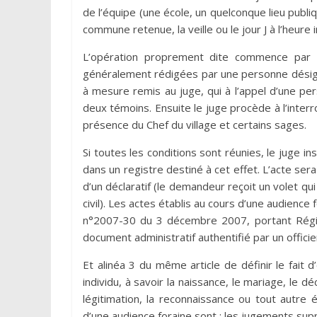
de l’équipe (une école, un quelconque lieu publiq
commune retenue, la veille ou le jour J à l’heure 
L’opération proprement dite commence par 
généralement rédigées par une personne désign
à mesure remis au juge, qui à l’appel d’une p
deux témoins. Ensuite le juge procède à l’inter
présence du Chef du village et certains sages.
Si toutes les conditions sont réunies, le juge ins
dans un registre destiné à cet effet. L’acte sera
d’un déclaratif (le demandeur reçoit un volet qui 
civil). Les actes établis au cours d’une audience fo
n°2007-30 du 3 décembre 2007, portant Régime 
document administratif authentifié par un officier d
Et alinéa 3 du même article de définir le fait
individu, à savoir la naissance, le mariage, le déc
légitimation, la reconnaissance ou tout autre
d’une audience foraine sont : les jugements supp