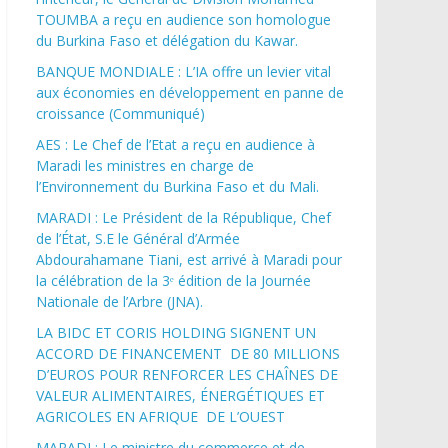
TOUMBA a reçu en audience son homologue
du Burkina Faso et délégation du Kawar.
BANQUE MONDIALE : L’IA offre un levier vital
aux économies en développement en panne de
croissance (Communiqué)
AES : Le Chef de l’Etat a reçu en audience à
Maradi les ministres en charge de
l’Environnement du Burkina Faso et du Mali.
MARADI : Le Président de la République, Chef
de l’État, S.E le Général d’Armée
Abdourahamane Tiani, est arrivé à Maradi pour
la célébration de la 3ᵉ édition de la Journée
Nationale de l’Arbre (JNA).
LA BIDC ET CORIS HOLDING SIGNENT UN
ACCORD DE FINANCEMENT DE 80 MILLIONS
D’EUROS POUR RENFORCER LES CHAÎNES DE
VALEUR ALIMENTAIRES, ÉNERGÉTIQUES ET
AGRICOLES EN AFRIQUE DE L’OUEST
MARADI : Le ministre du commerce et de