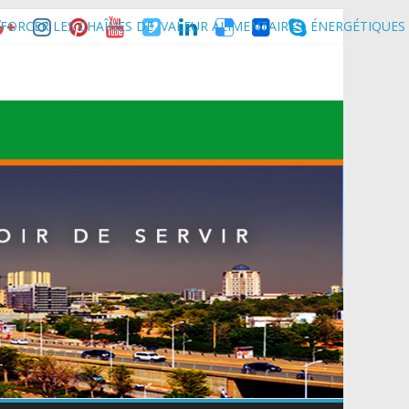
FORCER LES CHAÎNES DE VALEUR ALIMENTAIRES, ÉNERGÉTIQUES
nce son homologue du Burkina Faso et délégation du Kawar.
muniqué)
t du Mali.
 Maradi pour la célébration de la 3ᵉ édition de la Journée Nationale