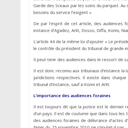
Garde des Sceaux par les soins du parquet. Au su
besoins du service l’exigent ».
De par l’esprit de cet article, des audiences
instance d’Agadez, Arlit, Dosso, Diffa, Konni, Ni
L’article 44 de la même loi d’ajouter « Le prési
le contrôle du président du tribunal de grande in
Il peut tenir des audiences dans le ressort de sa 
Il est donc reconnu aux tribunaux d’instance la 
juridictions respectives. Il existe dans chaqu
tribunal d’instance, sauf à Konni et Arlit.
L’importance des audiences foraines
Il est toujours dit que la justice est le dernie
d’un pays. Il est de coutume que dans tous les 
des audiences foraines de délivrance d’actes d’éta
Niger du 25 novembre 2010 ne stipulait-il pas : «