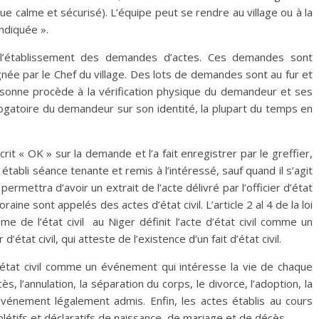
ue calme et sécurisé). L’équipe peut se rendre au village ou à la
indiquée ».
l’établissement des demandes d’actes. Ces demandes sont
ée par le Chef du village. Des lots de demandes sont au fur et
ersonne procède à la vérification physique du demandeur et ses
rogatoire du demandeur sur son identité, la plupart du temps en
crit « OK » sur la demande et l’a fait enregistrer par le greffier,
 établi séance tenante et remis à l’intéressé, sauf quand il s’agit
permettra d’avoir un extrait de l’acte délivré par l’officier d’état
raine sont appelés des actes d’état civil. L’article 2 al 4 de la loi
de l’état civil au Niger définit l’acte d’état civil comme un
’état civil, qui atteste de l’existence d’un fait d’état civil.
 d’état civil comme un événement qui intéresse la vie de chaque
ès, l’annulation, la séparation du corps, le divorce, l’adoption, la
 événement légalement admis. Enfin, les actes établis au cours
létifs et déclaratifs de naissance, de mariage et de décès.