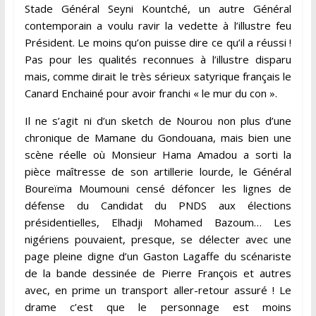
Stade Général Seyni Kountché, un autre Général
contemporain a voulu ravir la vedette à l’illustre feu
Président. Le moins qu’on puisse dire ce qu’il a réussi !
Pas pour les qualités reconnues à l’illustre disparu
mais, comme dirait le très sérieux satyrique français le
Canard Enchainé pour avoir franchi « le mur du con ».
Il ne s’agit ni d’un sketch de Nourou non plus d’une
chronique de Mamane du Gondouana, mais bien une
scène réelle où Monsieur Hama Amadou a sorti la
pièce maîtresse de son artillerie lourde, le Général
Boureïma Moumouni censé défoncer les lignes de
défense du Candidat du PNDS aux élections
présidentielles, Elhadji Mohamed Bazoum… Les
nigériens pouvaient, presque, se délecter avec une
page pleine digne d’un Gaston Lagaffe du scénariste
de la bande dessinée de Pierre François et autres
avec, en prime un transport aller-retour assuré ! Le
drame c’est que le personnage est moins