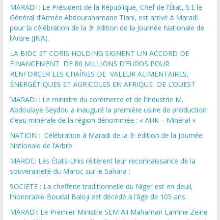
MARADI : Le Président de la République, Chef de l’État, S.E le
Général d’Armée Abdourahamane Tiani, est arrivé à Maradi
pour la célébration de la 3ᵉ édition de la Journée Nationale de
l’Arbre (JNA).
LA BIDC ET CORIS HOLDING SIGNENT UN ACCORD DE
FINANCEMENT DE 80 MILLIONS D’EUROS POUR
RENFORCER LES CHAÎNES DE VALEUR ALIMENTAIRES,
ÉNERGÉTIQUES ET AGRICOLES EN AFRIQUE DE L’OUEST
MARADI : Le ministre du commerce et de l’industrie M.
Abdoulaye Seydou a inauguré la première usine de production
d’eau minérale de la région dénommée : « AHK – Minéral ».
NATION : Célébration à Maradi de la 3ᵉ édition de la Journée
Nationale de l’Arbre
MAROC: Les États-Unis réitèrent leur reconnaissance de la
souveraineté du Maroc sur le Sahara :
SOCIETE : La chefferie traditionnelle du Niger est en deuil,
l’honorable Boudal Baloji est décédé à l’âge de 105 ans.
MARADI: Le Premier Ministre SEM Ali Mahaman Lamine Zeine