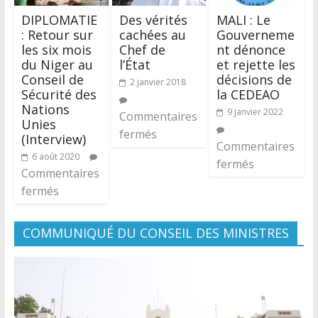
DIPLOMATIE
Des vérités
MALI : Le
: Retour sur
cachées au
Gouverneme
les six mois
Chef de
nt dénonce
du Niger au
l’État
et rejette les
Conseil de
décisions de
2 janvier 2018
Sécurité des
la CEDEAO
Nations
9 janvier 2022
Commentaires
Unies
fermés
(Interview)
Commentaires
6 août 2020
fermés
Commentaires
fermés
COMMUNIQUÉ DU CONSEIL DES MINISTRES