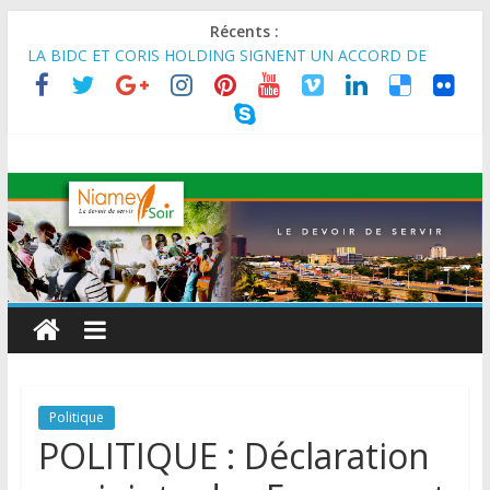
Récents :
MARADI : Le Président de la République, Chef de l’État, S.E le
Général d’Armée Abdourahamane Tiani, est arrivé à Maradi
pour la célébration de la 3ᵉ édition de la Journée Nationale de
l’Arbre (JNA).
LA BIDC ET CORIS HOLDING SIGNENT UN ACCORD DE
FINANCEMENT DE 80 MILLIONS D’EUROS POUR
RENFORCER LES CHAÎNES DE VALEUR ALIMENTAIRES,
ÉNERGÉTIQUES ET AGRICOLES EN AFRIQUE DE L’OUEST
SEMAINE DU KAWAR 2026: Le Ministre de l’Intérieur, le
Général de Division Mohamed TOUMBA a reçu en audience
son homologue du Burkina Faso et délégation du Kawar.
BANQUE MONDIALE : L’IA offre un levier vital aux économies
en développement en panne de croissance (Communiqué)
AES : Le Chef de l’Etat a reçu en audience à Maradi les
ministres en charge de l’Environnement du Burkina Faso et du
Mali.
Politique
POLITIQUE : Déclaration