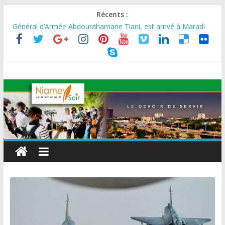
Récents :
MARADI : Le Président de la République, Chef de l’État, S.E le
Général d’Armée Abdourahamane Tiani, est arrivé à Maradi
pour la célébration de la 3ᵉ édition de la Journée Nationale de
l’Arbre (JNA).
LA BIDC ET CORIS HOLDING SIGNENT UN ACCORD DE
FINANCEMENT DE 80 MILLIONS D’EUROS POUR
RENFORCER LES CHAÎNES DE VALEUR ALIMENTAIRES,
ÉNERGÉTIQUES ET AGRICOLES EN AFRIQUE DE L’OUEST
SEMAINE DU KAWAR 2026: Le Ministre de l’Intérieur, le
Général de Division Mohamed TOUMBA a reçu en audience
son homologue du Burkina Faso et délégation du Kawar.
BANQUE MONDIALE : L’IA offre un levier vital aux économies
en développement en panne de croissance (Communiqué)
AES : Le Chef de l’Etat a reçu en audience à Maradi les
ministres en charge de l’Environnement du Burkina Faso et du
Mali.