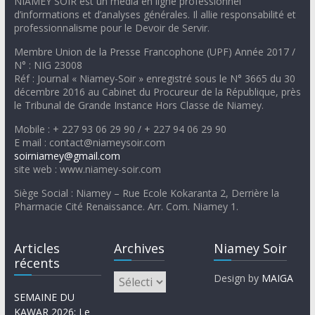
NIAMEY SOIR est un média en ligne professionnel
d’informations et d’analyses générales. Il allie responsabilité et
professionnalisme pour le Devoir de Servir.
Membre Union de la Presse Francophone (UPF) Année 2017 /
N° : NIG 23008
Réf : Journal « Niamey-Soir » enregistré sous le N° 3665 du 30
décembre 2016 au Cabinet du Procureur de la République, près
le Tribunal de Grande Instance Hors Classe de Niamey.
Mobile : + 227 93 06 29 90 / + 227 94 06 29 90
E mail : contact@niameysoir.com
soirniamey@gmail.com
site web : www.niamey-soir.com
Siège Social : Niamey – Rue Ecole Kokaranta 2, Derrière la
Pharmacie Cité Renaissance. Arr. Com. Niamey 1.
Articles
Archives
Niamey Soir
récents
Design by
MAIGA
SEMAINE DU
KAWAR 2026: Le