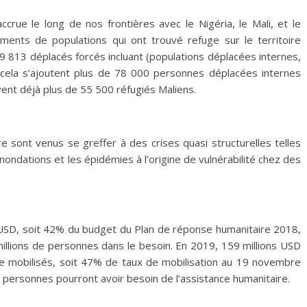
accrue le long de nos frontières avec le Nigéria, le Mali, et le
ents de populations qui ont trouvé refuge sur le territoire
 249 813 déplacés forcés incluant (populations déplacées internes,
A cela s’ajoutent plus de 78 000 personnes déplacées internes
vent déjà plus de 55 500 réfugiés Maliens.
ire sont venus se greffer à des crises quasi structurelles telles
s inondations et les épidémies à l’origine de vulnérabilité chez des
s USD, soit 42% du budget du Plan de réponse humanitaire 2018,
millions de personnes dans le besoin. En 2019, 159 millions USD
re mobilisés, soit 47% de taux de mobilisation au 19 novembre
e personnes pourront avoir besoin de l’assistance humanitaire.