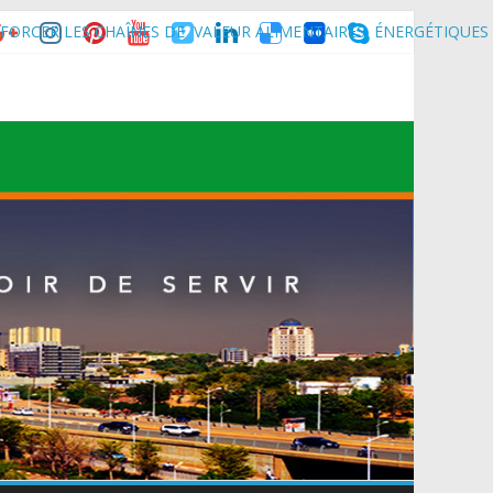
FORCER LES CHAÎNES DE VALEUR ALIMENTAIRES, ÉNERGÉTIQUES
nce son homologue du Burkina Faso et délégation du Kawar.
muniqué)
t du Mali.
 Maradi pour la célébration de la 3ᵉ édition de la Journée Nationale