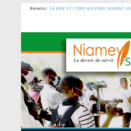
Récents :
LA BIDC ET CORIS HOLDING SIGNENT U
ET AGRICOLES EN AFRIQUE DE L’OUEST
SEMAINE DU KAWAR 2026: Le Ministre de l
BANQUE MONDIALE : L’IA offre un levier 
AES : Le Chef de l’Etat a reçu en audience 
MARADI : Le Président de la République, Che
de l’Arbre (JNA).