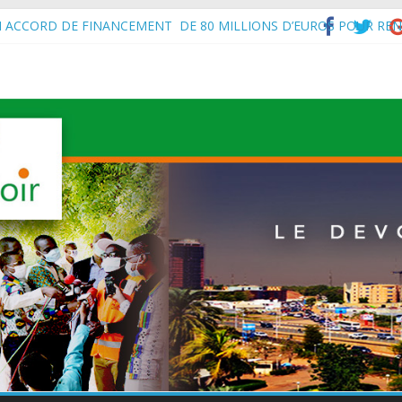
N ACCORD DE FINANCEMENT DE 80 MILLIONS D’EUROS POUR REN
’Intérieur, le Général de Division Mohamed TOUMBA a reçu en audie
vital aux économies en développement en panne de croissance (Com
à Maradi les ministres en charge de l’Environnement du Burkina Faso e
f de l’État, S.E le Général d’Armée Abdourahamane Tiani, est arrivé à