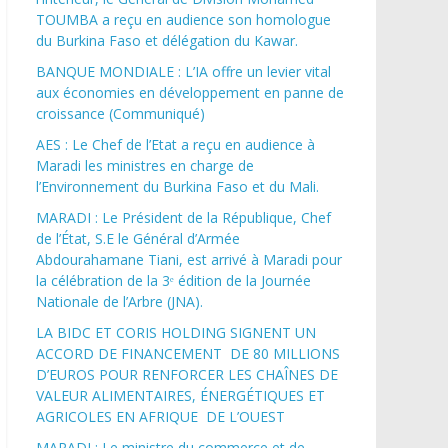
TOUMBA a reçu en audience son homologue
du Burkina Faso et délégation du Kawar.
BANQUE MONDIALE : L’IA offre un levier vital
aux économies en développement en panne de
croissance (Communiqué)
AES : Le Chef de l’Etat a reçu en audience à
Maradi les ministres en charge de
l’Environnement du Burkina Faso et du Mali.
MARADI : Le Président de la République, Chef
de l’État, S.E le Général d’Armée
Abdourahamane Tiani, est arrivé à Maradi pour
la célébration de la 3ᵉ édition de la Journée
Nationale de l’Arbre (JNA).
LA BIDC ET CORIS HOLDING SIGNENT UN
ACCORD DE FINANCEMENT DE 80 MILLIONS
D’EUROS POUR RENFORCER LES CHAÎNES DE
VALEUR ALIMENTAIRES, ÉNERGÉTIQUES ET
AGRICOLES EN AFRIQUE DE L’OUEST
MARADI : Le ministre du commerce et de