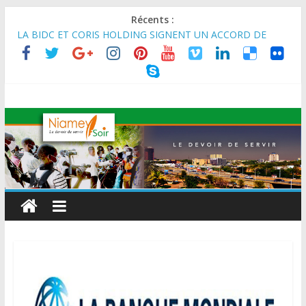
Récents :
MARADI : Le Président de la République, Chef de l’État, S.E le
Général d’Armée Abdourahamane Tiani, est arrivé à Maradi
pour la célébration de la 3ᵉ édition de la Journée Nationale de
l’Arbre (JNA).
LA BIDC ET CORIS HOLDING SIGNENT UN ACCORD DE
FINANCEMENT DE 80 MILLIONS D’EUROS POUR
RENFORCER LES CHAÎNES DE VALEUR ALIMENTAIRES,
ÉNERGÉTIQUES ET AGRICOLES EN AFRIQUE DE L’OUEST
SEMAINE DU KAWAR 2026: Le Ministre de l’Intérieur, le
Général de Division Mohamed TOUMBA a reçu en audience
son homologue du Burkina Faso et délégation du Kawar.
BANQUE MONDIALE : L’IA offre un levier vital aux économies
en développement en panne de croissance (Communiqué)
AES : Le Chef de l’Etat a reçu en audience à Maradi les
ministres en charge de l’Environnement du Burkina Faso et du
Mali.