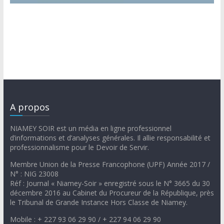
A propos
NIAMEY SOIR est un média en ligne professionnel
d’informations et d’analyses générales. Il allie responsabilité et
professionnalisme pour le Devoir de Servir.
Membre Union de la Presse Francophone (UPF) Année 2017 /
N° : NIG 23008
Réf : Journal « Niamey-Soir » enregistré sous le N° 3665 du 30
décembre 2016 au Cabinet du Procureur de la République, près
le Tribunal de Grande Instance Hors Classe de Niamey.
Mobile : + 227 93 06 29 90 / + 227 94 06 29 90