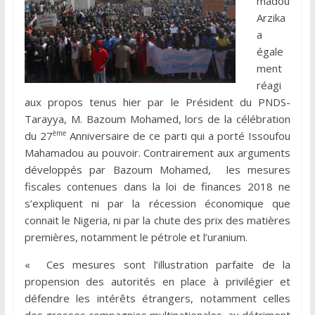
madou
Arzika
a
égale
ment
réagi
aux propos tenus hier par le Président du PNDS-
Tarayya, M. Bazoum Mohamed, lors de la célébration
ème
du 27
Anniversaire de ce parti qui a porté Issoufou
Mahamadou au pouvoir. Contrairement aux arguments
développés par Bazoum Mohamed, les mesures
fiscales contenues dans la loi de finances 2018 ne
s’expliquent ni par la récession économique que
connait le Nigeria, ni par la chute des prix des matières
premières, notamment le pétrole et l’uranium.
« Ces mesures sont l’illustration parfaite de la
propension des autorités en place à privilégier et
défendre les intérêts étrangers, notamment celles
des grosses compagnies multinationales, au détriment