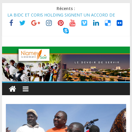
Récents :
MARADI : Le Président de la République, Chef de l’État, S.E le
Général d’Armée Abdourahamane Tiani, est arrivé à Maradi
pour la célébration de la 3ᵉ édition de la Journée Nationale de
l’Arbre (JNA).
LA BIDC ET CORIS HOLDING SIGNENT UN ACCORD DE
FINANCEMENT DE 80 MILLIONS D’EUROS POUR
RENFORCER LES CHAÎNES DE VALEUR ALIMENTAIRES,
ÉNERGÉTIQUES ET AGRICOLES EN AFRIQUE DE L’OUEST
SEMAINE DU KAWAR 2026: Le Ministre de l’Intérieur, le
Général de Division Mohamed TOUMBA a reçu en audience
son homologue du Burkina Faso et délégation du Kawar.
BANQUE MONDIALE : L’IA offre un levier vital aux économies
en développement en panne de croissance (Communiqué)
AES : Le Chef de l’Etat a reçu en audience à Maradi les
ministres en charge de l’Environnement du Burkina Faso et du
Mali.