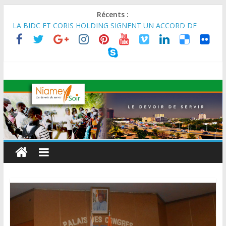
Récents :
MARADI : Le Président de la République, Chef de l’État, S.E le
Général d’Armée Abdourahamane Tiani, est arrivé à Maradi
pour la célébration de la 3ᵉ édition de la Journée Nationale de
l’Arbre (JNA).
LA BIDC ET CORIS HOLDING SIGNENT UN ACCORD DE
FINANCEMENT DE 80 MILLIONS D’EUROS POUR
RENFORCER LES CHAÎNES DE VALEUR ALIMENTAIRES,
ÉNERGÉTIQUES ET AGRICOLES EN AFRIQUE DE L’OUEST
SEMAINE DU KAWAR 2026: Le Ministre de l’Intérieur, le
Général de Division Mohamed TOUMBA a reçu en audience
son homologue du Burkina Faso et délégation du Kawar.
BANQUE MONDIALE : L’IA offre un levier vital aux économies
en développement en panne de croissance (Communiqué)
AES : Le Chef de l’Etat a reçu en audience à Maradi les
ministres en charge de l’Environnement du Burkina Faso et du
Mali.