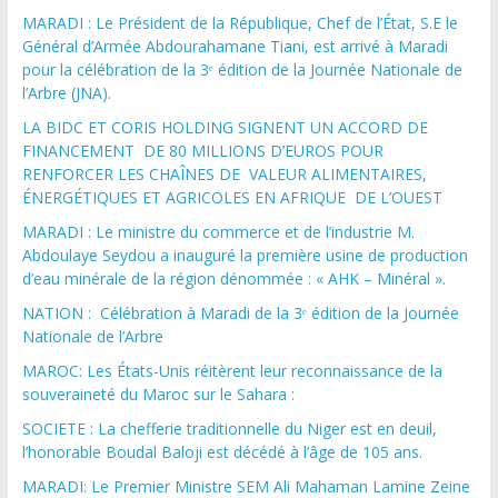
MARADI : Le Président de la République, Chef de l’État, S.E le
Général d’Armée Abdourahamane Tiani, est arrivé à Maradi
pour la célébration de la 3ᵉ édition de la Journée Nationale de
l’Arbre (JNA).
LA BIDC ET CORIS HOLDING SIGNENT UN ACCORD DE
FINANCEMENT DE 80 MILLIONS D’EUROS POUR
RENFORCER LES CHAÎNES DE VALEUR ALIMENTAIRES,
ÉNERGÉTIQUES ET AGRICOLES EN AFRIQUE DE L’OUEST
MARADI : Le ministre du commerce et de l’industrie M.
Abdoulaye Seydou a inauguré la première usine de production
d’eau minérale de la région dénommée : « AHK – Minéral ».
NATION : Célébration à Maradi de la 3ᵉ édition de la Journée
Nationale de l’Arbre
MAROC: Les États-Unis réitèrent leur reconnaissance de la
souveraineté du Maroc sur le Sahara :
SOCIETE : La chefferie traditionnelle du Niger est en deuil,
l’honorable Boudal Baloji est décédé à l’âge de 105 ans.
MARADI: Le Premier Ministre SEM Ali Mahaman Lamine Zeine