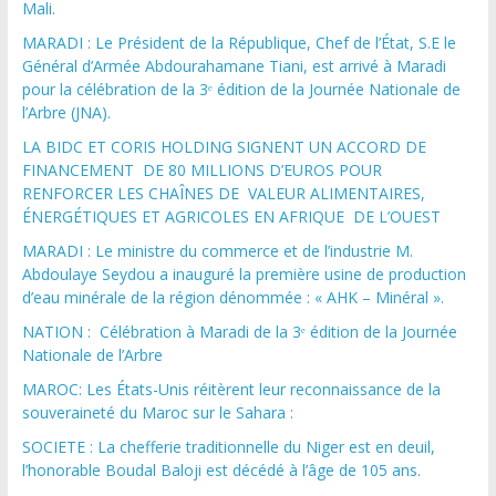
Mali.
MARADI : Le Président de la République, Chef de l’État, S.E le
Général d’Armée Abdourahamane Tiani, est arrivé à Maradi
pour la célébration de la 3ᵉ édition de la Journée Nationale de
l’Arbre (JNA).
LA BIDC ET CORIS HOLDING SIGNENT UN ACCORD DE
FINANCEMENT DE 80 MILLIONS D’EUROS POUR
RENFORCER LES CHAÎNES DE VALEUR ALIMENTAIRES,
ÉNERGÉTIQUES ET AGRICOLES EN AFRIQUE DE L’OUEST
MARADI : Le ministre du commerce et de l’industrie M.
Abdoulaye Seydou a inauguré la première usine de production
d’eau minérale de la région dénommée : « AHK – Minéral ».
NATION : Célébration à Maradi de la 3ᵉ édition de la Journée
Nationale de l’Arbre
MAROC: Les États-Unis réitèrent leur reconnaissance de la
souveraineté du Maroc sur le Sahara :
SOCIETE : La chefferie traditionnelle du Niger est en deuil,
l’honorable Boudal Baloji est décédé à l’âge de 105 ans.