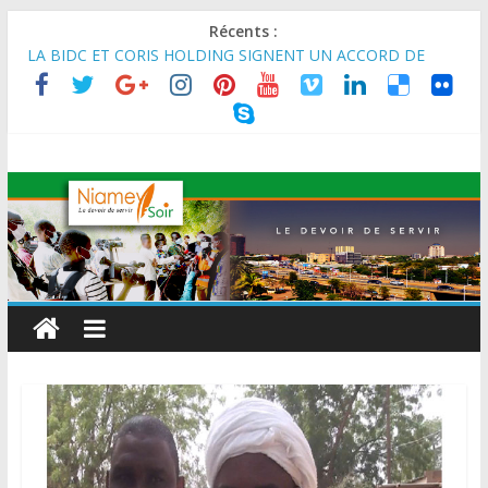
Récents :
LA BIDC ET CORIS HOLDING SIGNENT UN ACCORD DE
FINANCEMENT DE 80 MILLIONS D’EUROS POUR
RENFORCER LES CHAÎNES DE VALEUR ALIMENTAIRES,
ÉNERGÉTIQUES ET AGRICOLES EN AFRIQUE DE L’OUEST
SEMAINE DU KAWAR 2026: Le Ministre de l’Intérieur, le
Général de Division Mohamed TOUMBA a reçu en audience
son homologue du Burkina Faso et délégation du Kawar.
BANQUE MONDIALE : L’IA offre un levier vital aux économies
en développement en panne de croissance (Communiqué)
AES : Le Chef de l’Etat a reçu en audience à Maradi les
ministres en charge de l’Environnement du Burkina Faso et du
Mali.
MARADI : Le Président de la République, Chef de l’État, S.E le
Général d’Armée Abdourahamane Tiani, est arrivé à Maradi
pour la célébration de la 3ᵉ édition de la Journée Nationale de
l’Arbre (JNA).