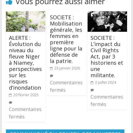
Vous pourrez aussi aimer
SOCIETE :
Mobilisation
générale, les
femmes en
ALERTE :
SOCIETE :
première
Évolution du
L’impact du
ligne pour la
niveau du
Civil Rights
défense de
fleuve Niger
Act, par 3
la patrie.
à Niamey,
historiens et
perspectives
une
23 janvier 2026
sur les
militante.
risques
Commentaires
2 juillet 2024
d’inondation
fermés
20 février 2025
Commentaires
fermés
Commentaires
fermés