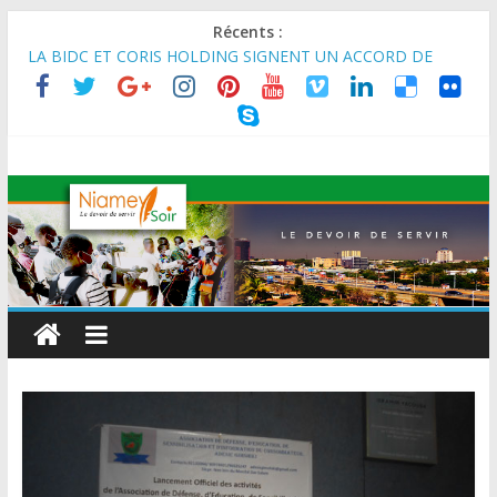
Récents :
MARADI : Le Président de la République, Chef de l’État, S.E le
Général d’Armée Abdourahamane Tiani, est arrivé à Maradi
pour la célébration de la 3ᵉ édition de la Journée Nationale de
l’Arbre (JNA).
LA BIDC ET CORIS HOLDING SIGNENT UN ACCORD DE
FINANCEMENT DE 80 MILLIONS D’EUROS POUR
RENFORCER LES CHAÎNES DE VALEUR ALIMENTAIRES,
ÉNERGÉTIQUES ET AGRICOLES EN AFRIQUE DE L’OUEST
SEMAINE DU KAWAR 2026: Le Ministre de l’Intérieur, le
Général de Division Mohamed TOUMBA a reçu en audience
son homologue du Burkina Faso et délégation du Kawar.
BANQUE MONDIALE : L’IA offre un levier vital aux économies
en développement en panne de croissance (Communiqué)
AES : Le Chef de l’Etat a reçu en audience à Maradi les
ministres en charge de l’Environnement du Burkina Faso et du
Mali.