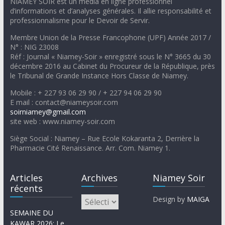
NIAMEY SOIR est un média en ligne professionnel
d’informations et d’analyses générales. Il allie responsabilité et
professionnalisme pour le Devoir de Servir.
Membre Union de la Presse Francophone (UPF) Année 2017 /
N° : NIG 23008
Réf : Journal « Niamey-Soir » enregistré sous le N° 3665 du 30
décembre 2016 au Cabinet du Procureur de la République, près
le Tribunal de Grande Instance Hors Classe de Niamey.
Mobile : + 227 93 06 29 90 / + 227 94 06 29 90
E mail : contact@niameysoir.com
soirniamey@gmail.com
site web : www.niamey-soir.com
Siège Social : Niamey – Rue Ecole Kokaranta 2, Derrière la
Pharmacie Cité Renaissance. Arr. Com. Niamey 1.
Articles
Archives
Niamey Soir
récents
Design by
MAIGA
SEMAINE DU
KAWAR 2026: Le