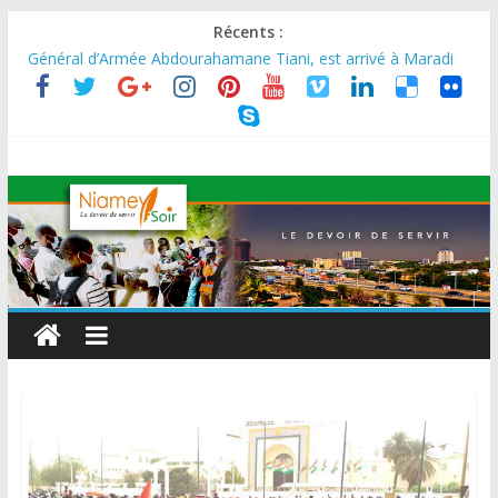
Récents :
MARADI : Le Président de la République, Chef de l’État, S.E le
Général d’Armée Abdourahamane Tiani, est arrivé à Maradi
pour la célébration de la 3ᵉ édition de la Journée Nationale de
l’Arbre (JNA).
LA BIDC ET CORIS HOLDING SIGNENT UN ACCORD DE
FINANCEMENT DE 80 MILLIONS D’EUROS POUR
RENFORCER LES CHAÎNES DE VALEUR ALIMENTAIRES,
ÉNERGÉTIQUES ET AGRICOLES EN AFRIQUE DE L’OUEST
SEMAINE DU KAWAR 2026: Le Ministre de l’Intérieur, le
Général de Division Mohamed TOUMBA a reçu en audience
son homologue du Burkina Faso et délégation du Kawar.
BANQUE MONDIALE : L’IA offre un levier vital aux économies
en développement en panne de croissance (Communiqué)
AES : Le Chef de l’Etat a reçu en audience à Maradi les
ministres en charge de l’Environnement du Burkina Faso et du
Mali.