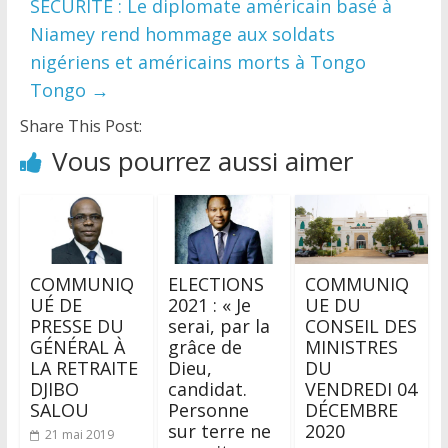
SECURITE : Le diplomate américain basé à
Niamey rend hommage aux soldats
nigériens et américains morts à Tongo
Tongo
→
Share This Post:
Vous pourrez aussi aimer
COMMUNIQ
ELECTIONS
COMMUNIQ
UÉ DE
2021 : « Je
UE DU
PRESSE DU
serai, par la
CONSEIL DES
GÉNÉRAL À
grâce de
MINISTRES
LA RETRAITE
Dieu,
DU
DJIBO
candidat.
VENDREDI 04
SALOU
Personne
DÉCEMBRE
sur terre ne
2020
21 mai 2019