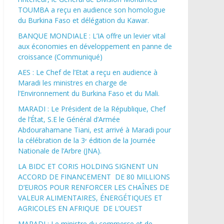
TOUMBA a reçu en audience son homologue
du Burkina Faso et délégation du Kawar.
BANQUE MONDIALE : L’IA offre un levier vital
aux économies en développement en panne de
croissance (Communiqué)
AES : Le Chef de l’Etat a reçu en audience à
Maradi les ministres en charge de
l’Environnement du Burkina Faso et du Mali.
MARADI : Le Président de la République, Chef
de l’État, S.E le Général d’Armée
Abdourahamane Tiani, est arrivé à Maradi pour
la célébration de la 3ᵉ édition de la Journée
Nationale de l’Arbre (JNA).
LA BIDC ET CORIS HOLDING SIGNENT UN
ACCORD DE FINANCEMENT DE 80 MILLIONS
D’EUROS POUR RENFORCER LES CHAÎNES DE
VALEUR ALIMENTAIRES, ÉNERGÉTIQUES ET
AGRICOLES EN AFRIQUE DE L’OUEST
MARADI : Le ministre du commerce et de