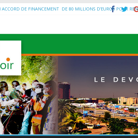
f de l’État, S.E le Général d’Armée Abdourahamane Tiani, est arrivé à
N ACCORD DE FINANCEMENT DE 80 MILLIONS D’EUROS POUR REN
’Intérieur, le Général de Division Mohamed TOUMBA a reçu en audie
vital aux économies en développement en panne de croissance (Com
à Maradi les ministres en charge de l’Environnement du Burkina Faso e