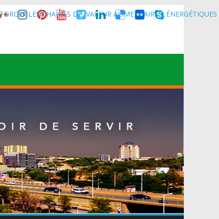
 Maradi pour la célébration de la 3ᵉ édition de la Journée Nationale
FORCER LES CHAÎNES DE VALEUR ALIMENTAIRES, ÉNERGÉTIQUES
nce son homologue du Burkina Faso et délégation du Kawar.
muniqué)
t du Mali.