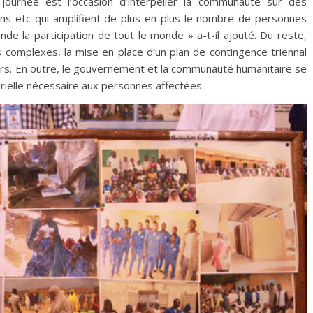
 journée est l’occasion d’interpeller la communauté sur des
ions etc qui amplifient de plus en plus le nombre de personnes
de la participation de tout le monde » a-t-il ajouté. Du reste,
 complexes, la mise en place d’un plan de contingence triennal
ours. En outre, le gouvernement et la communauté humanitaire se
orielle nécessaire aux personnes affectées.