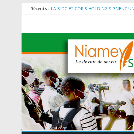
Récents :
MARADI : Le Président de la République, Che
de l’Arbre (JNA).
LA BIDC ET CORIS HOLDING SIGNENT U
ET AGRICOLES EN AFRIQUE DE L’OUEST
SEMAINE DU KAWAR 2026: Le Ministre de l
BANQUE MONDIALE : L’IA offre un levier 
AES : Le Chef de l’Etat a reçu en audience 