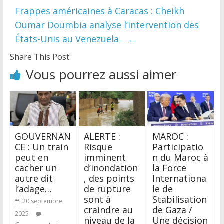
Frappes américaines à Caracas : Cheikh
Oumar Doumbia analyse l’intervention des
États-Unis au Venezuela
→
Share This Post:
Vous pourrez aussi aimer
GOUVERNAN
ALERTE :
MAROC :
CE : Un train
Risque
Participatio
peut en
imminent
n du Maroc à
cacher un
d’inondation
la Force
autre dit
, des points
Internationa
l’adage…
de rupture
le de
sont à
Stabilisation
20 septembre
craindre au
de Gaza /
2025
niveau de la
Une décision