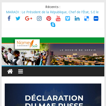
Récents :
MARADI : Le Président de la République, Chef de l’État, S.E le
Général d’Armée Abdourahamane Tiani, est arrivé à Maradi
pour la célébration de la 3ᵉ édition de la Journée Nationale de
l’Arbre (JNA).
LA BIDC ET CORIS HOLDING SIGNENT UN ACCORD DE
FINANCEMENT DE 80 MILLIONS D’EUROS POUR
RENFORCER LES CHAÎNES DE VALEUR ALIMENTAIRES,
ÉNERGÉTIQUES ET AGRICOLES EN AFRIQUE DE L’OUEST
SEMAINE DU KAWAR 2026: Le Ministre de l’Intérieur, le
Général de Division Mohamed TOUMBA a reçu en audience
son homologue du Burkina Faso et délégation du Kawar.
BANQUE MONDIALE : L’IA offre un levier vital aux économies
en développement en panne de croissance (Communiqué)
AES : Le Chef de l’Etat a reçu en audience à Maradi les
ministres en charge de l’Environnement du Burkina Faso et du
Mali.