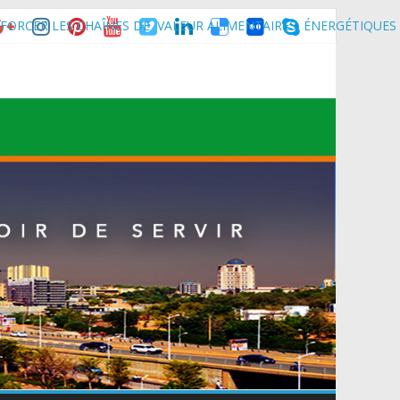
 Maradi pour la célébration de la 3ᵉ édition de la Journée Nationale
FORCER LES CHAÎNES DE VALEUR ALIMENTAIRES, ÉNERGÉTIQUES
nce son homologue du Burkina Faso et délégation du Kawar.
muniqué)
t du Mali.