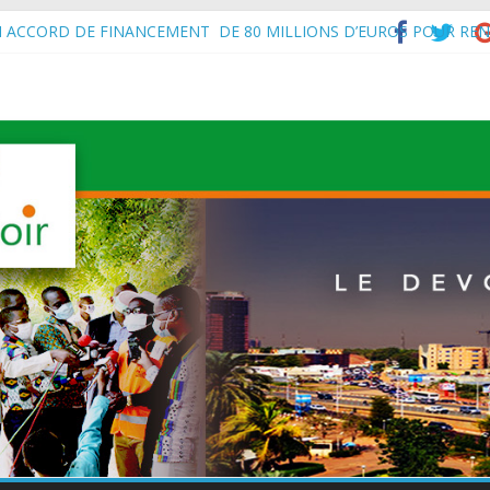
f de l’État, S.E le Général d’Armée Abdourahamane Tiani, est arrivé à
N ACCORD DE FINANCEMENT DE 80 MILLIONS D’EUROS POUR REN
’Intérieur, le Général de Division Mohamed TOUMBA a reçu en audie
vital aux économies en développement en panne de croissance (Com
à Maradi les ministres en charge de l’Environnement du Burkina Faso e