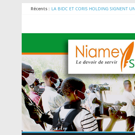
MARADI : Le Président de la République, Che
Récents :
de l’Arbre (JNA).
LA BIDC ET CORIS HOLDING SIGNENT U
ET AGRICOLES EN AFRIQUE DE L’OUEST
SEMAINE DU KAWAR 2026: Le Ministre de l
BANQUE MONDIALE : L’IA offre un levier 
AES : Le Chef de l’Etat a reçu en audience 