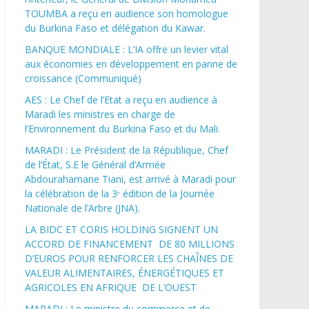
TOUMBA a reçu en audience son homologue
du Burkina Faso et délégation du Kawar.
BANQUE MONDIALE : L’IA offre un levier vital
aux économies en développement en panne de
croissance (Communiqué)
AES : Le Chef de l’Etat a reçu en audience à
Maradi les ministres en charge de
l’Environnement du Burkina Faso et du Mali.
MARADI : Le Président de la République, Chef
de l’État, S.E le Général d’Armée
Abdourahamane Tiani, est arrivé à Maradi pour
la célébration de la 3ᵉ édition de la Journée
Nationale de l’Arbre (JNA).
LA BIDC ET CORIS HOLDING SIGNENT UN
ACCORD DE FINANCEMENT DE 80 MILLIONS
D’EUROS POUR RENFORCER LES CHAÎNES DE
VALEUR ALIMENTAIRES, ÉNERGÉTIQUES ET
AGRICOLES EN AFRIQUE DE L’OUEST
MARADI : Le ministre du commerce et de