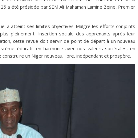
025 a été présidée par SEM Ali Mahaman Lamine Zeine, Premier
uel a atteint ses limites objectives. Malgré les efforts conjoints
 plus pleinement l’insertion sociale des apprenants après leur
tion, cette revue doit servir de point de départ à un nouveau
ystème éducatif en harmonie avec nos valeurs sociétales, en
e construire un Niger nouveau, libre, indépendant et prospère.