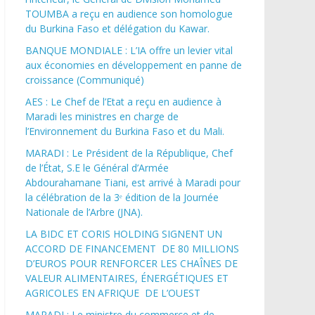
TOUMBA a reçu en audience son homologue
du Burkina Faso et délégation du Kawar.
BANQUE MONDIALE : L’IA offre un levier vital
aux économies en développement en panne de
croissance (Communiqué)
AES : Le Chef de l’Etat a reçu en audience à
Maradi les ministres en charge de
l’Environnement du Burkina Faso et du Mali.
MARADI : Le Président de la République, Chef
de l’État, S.E le Général d’Armée
Abdourahamane Tiani, est arrivé à Maradi pour
la célébration de la 3ᵉ édition de la Journée
Nationale de l’Arbre (JNA).
LA BIDC ET CORIS HOLDING SIGNENT UN
ACCORD DE FINANCEMENT DE 80 MILLIONS
D’EUROS POUR RENFORCER LES CHAÎNES DE
VALEUR ALIMENTAIRES, ÉNERGÉTIQUES ET
AGRICOLES EN AFRIQUE DE L’OUEST
MARADI : Le ministre du commerce et de