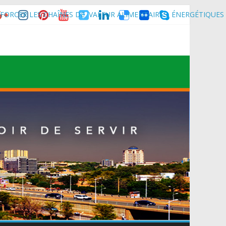
FORCER LES CHAÎNES DE VALEUR ALIMENTAIRES, ÉNERGÉTIQUES
nce son homologue du Burkina Faso et délégation du Kawar.
muniqué)
t du Mali.
 Maradi pour la célébration de la 3ᵉ édition de la Journée Nationale