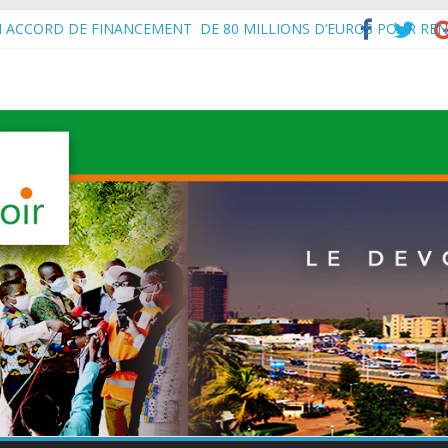
N ACCORD DE FINANCEMENT DE 80 MILLIONS D’EUROS POUR REN
’Intérieur, le Général de Division Mohamed TOUMBA a reçu en audie
vital aux économies en développement en panne de croissance (Com
à Maradi les ministres en charge de l’Environnement du Burkina Faso e
f de l’État, S.E le Général d’Armée Abdourahamane Tiani, est arrivé à