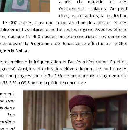
acquis du matériel et des
équipements scolaires. On peut
citer, entre autres, la confection
e 17 000 autres, ainsi que la construction des latrines et des
ablissements scolaires dans toutes les régions. Avec les efforts
tion, quelque 17 400 classes ont été construites ces dernières
ise en œuvre du Programme de Renaissance effectué par le Chef
age à la Nation.
is d’améliorer la fréquentation et l’accès à l’éducation. En effet,
ogressé. Ainsi, les effectifs des élèves du primaire sont passés
it une progression de 54,5 %, ce qui a permis d’augmenter le
de 63,5 % à 69,8 % sur la période concernée.
amment
est une
is dans
s. Les
opriées
ves, ni