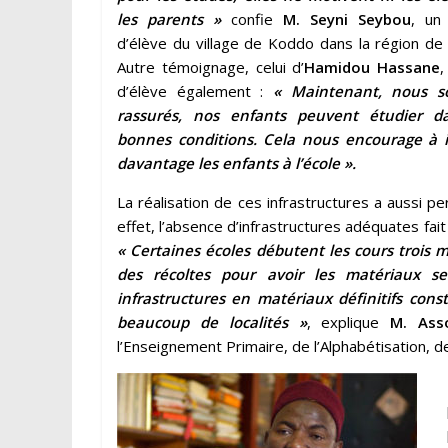
les parents »
confie
M. Seyni Seybou
, un
d’élève du village de Koddo dans la région de
Autre témoignage, celui d’
Hamidou Hassane
,
d’élève également :
« Maintenant, nous 
rassurés, nos enfants peuvent étudier d
bonnes conditions. Cela nous encourage à i
davantage les enfants à l’école ».
La réalisation de ces infrastructures a aussi pe
effet, l’absence d’infrastructures adéquates fa
« Certaines écoles débutent les cours trois mo
des récoltes pour avoir les matériaux se
infrastructures en matériaux définitifs co
beaucoup de localités »
, explique
M. As
l’Enseignement Primaire, de l’Alphabétisation, d