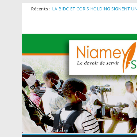
Récents :
LA BIDC ET CORIS HOLDING SIGNENT U
ET AGRICOLES EN AFRIQUE DE L’OUEST
SEMAINE DU KAWAR 2026: Le Ministre de l
BANQUE MONDIALE : L’IA offre un levier 
AES : Le Chef de l’Etat a reçu en audience 
MARADI : Le Président de la République, Che
de l’Arbre (JNA).