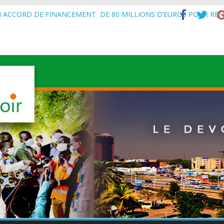
N ACCORD DE FINANCEMENT DE 80 MILLIONS D’EUROS POUR REN
’Intérieur, le Général de Division Mohamed TOUMBA a reçu en audie
vital aux économies en développement en panne de croissance (Com
à Maradi les ministres en charge de l’Environnement du Burkina Faso e
f de l’État, S.E le Général d’Armée Abdourahamane Tiani, est arrivé à