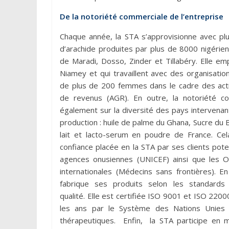
De la notoriété commerciale de l’entreprise
Chaque année, la STA s’approvisionne avec p
d’arachide produites par plus de 8000 nigérie
de Maradi, Dosso, Zinder et Tillabéry. Elle e
Niamey et qui travaillent avec des organisati
de plus de 200 femmes dans le cadre des acti
de revenus (AGR). En outre, la notoriété c
également sur la diversité des pays intervenan
production : huile de palme du Ghana, Sucre du Br
lait et lacto-serum en poudre de France. Ce
confiance placée en la STA par ses clients pote
agences onusiennes (UNICEF) ainsi que les O
internationales (Médecins sans frontières). En 
fabrique ses produits selon les standards 
qualité. Elle est certifiée ISO 9001 et ISO 2200
les ans par le Système des Nations Unies 
thérapeutiques. Enfin, la STA participe en