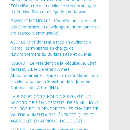
TOUMBA a reçu en audience son homologue
du Burkina Faso et délégation du Kawar.
BANQUE MONDIALE : L’IA offre un levier vital
aux économies en développement en panne de
croissance (Communiqué)
AES : Le Chef de l’Etat a reçu en audience à
Maradi les ministres en charge de
l’Environnement du Burkina Faso et du Mali.
MARADI : Le Président de la République, Chef
de l’État, S.E le Général d’Armée
Abdourahamane Tiani, est arrivé à Maradi pour
la célébration de la 3ᵉ édition de la Journée
Nationale de l’Arbre (JNA).
LA BIDC ET CORIS HOLDING SIGNENT UN
ACCORD DE FINANCEMENT DE 80 MILLIONS
D’EUROS POUR RENFORCER LES CHAÎNES DE
VALEUR ALIMENTAIRES, ÉNERGÉTIQUES ET
AGRICOLES EN AFRIQUE DE L’OUEST
MARADI : Le ministre du commerce et de