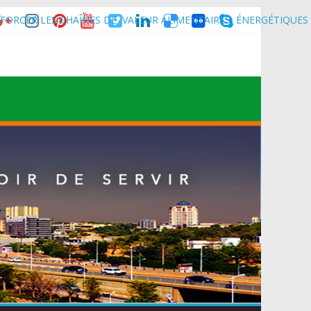
FORCER LES CHAÎNES DE VALEUR ALIMENTAIRES, ÉNERGÉTIQUES
nce son homologue du Burkina Faso et délégation du Kawar.
muniqué)
t du Mali.
 Maradi pour la célébration de la 3ᵉ édition de la Journée Nationale