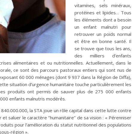
vitamines, sels minéraux,
protéines et lipides… Tous
les éléments dont a besoin
un enfant malnutri pour
retrouver un poids normal
et être en bonne santé. Il
se trouve que tous les ans,
des milliers d’enfants
ises alimentaires et ou nutritionnelles. Actuellement, dans le
orale, ce sont des parcours pastoraux entiers qui sont nus de
exposant 60 000 ménages (dont 9 937 dans la Région de Diffa),
ette situation d’urgence humanitaire touche particulièrement les
 ses produits ont permis de sauver plus de 275 000 enfants
0 000 enfants malnutris modérés.
840.000.000, la STA joue un rôle capital dans cette lutte contre
r et saluer le caractère ‘’humanitaire’’ de sa vision : « Pérenniser
 produits pour l’amélioration du statut nutritionnel des populations
 sous-région ».