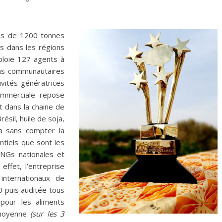
lus de 1200 tonnes
ns dans les régions
mploie 127 agents à
ons communautaires
vités génératrices
ommerciale repose
t dans la chaine de
ésil, huile de soja,
la sans compter la
ntiels que sont les
NGs nationales et
effet, l’entreprise
internationaux de
0 puis auditée tous
pour les aliments
 moyenne
(sur les 3