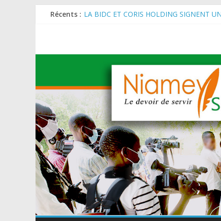
Récents :
LA BIDC ET CORIS HOLDING SIGNENT U
ET AGRICOLES EN AFRIQUE DE L’OUEST
SEMAINE DU KAWAR 2026: Le Ministre de l
BANQUE MONDIALE : L’IA offre un levier 
AES : Le Chef de l’Etat a reçu en audience 
MARADI : Le Président de la République, Che
de l’Arbre (JNA).