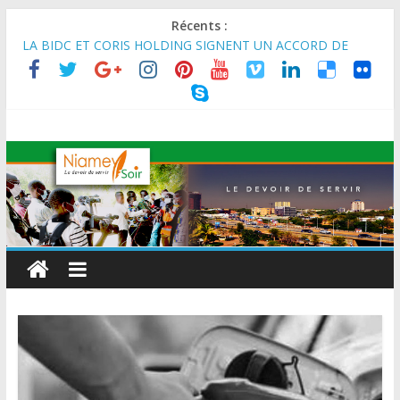
Récents :
LA BIDC ET CORIS HOLDING SIGNENT UN ACCORD DE
FINANCEMENT DE 80 MILLIONS D’EUROS POUR
RENFORCER LES CHAÎNES DE VALEUR ALIMENTAIRES,
ÉNERGÉTIQUES ET AGRICOLES EN AFRIQUE DE L’OUEST
SEMAINE DU KAWAR 2026: Le Ministre de l’Intérieur, le
Général de Division Mohamed TOUMBA a reçu en audience
son homologue du Burkina Faso et délégation du Kawar.
BANQUE MONDIALE : L’IA offre un levier vital aux économies
en développement en panne de croissance (Communiqué)
AES : Le Chef de l’Etat a reçu en audience à Maradi les
ministres en charge de l’Environnement du Burkina Faso et du
Mali.
MARADI : Le Président de la République, Chef de l’État, S.E le
Général d’Armée Abdourahamane Tiani, est arrivé à Maradi
pour la célébration de la 3ᵉ édition de la Journée Nationale de
l’Arbre (JNA).