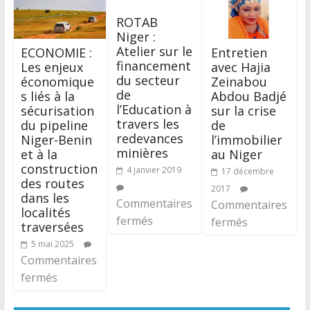
ROTAB
Niger :
Atelier sur le
ECONOMIE :
Entretien
financement
Les enjeux
avec Hajia
du secteur
économique
Zeinabou
de
s liés à la
Abdou Badjé
l’Education à
sécurisation
sur la crise
travers les
du pipeline
de
redevances
Niger-Benin
l’immobilier
minières
et à la
au Niger
construction
4 janvier 2019
17 décembre
des routes
2017
dans les
Commentaires
Commentaires
localités
fermés
fermés
traversées
5 mai 2025
Commentaires
fermés