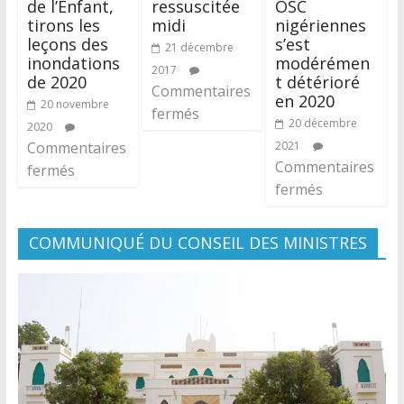
de l’Enfant,
ressuscitée
OSC
tirons les
midi
nigériennes
leçons des
s’est
21 décembre
inondations
modérémen
2017
de 2020
t détérioré
Commentaires
en 2020
20 novembre
fermés
20 décembre
2020
Commentaires
2021
Commentaires
fermés
fermés
COMMUNIQUÉ DU CONSEIL DES MINISTRES