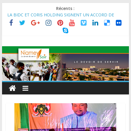
Récents :
LA BIDC ET CORIS HOLDING SIGNENT UN ACCORD DE
FINANCEMENT DE 80 MILLIONS D’EUROS POUR
RENFORCER LES CHAÎNES DE VALEUR ALIMENTAIRES,
ÉNERGÉTIQUES ET AGRICOLES EN AFRIQUE DE L’OUEST
SEMAINE DU KAWAR 2026: Le Ministre de l’Intérieur, le
Général de Division Mohamed TOUMBA a reçu en audience
son homologue du Burkina Faso et délégation du Kawar.
BANQUE MONDIALE : L’IA offre un levier vital aux économies
en développement en panne de croissance (Communiqué)
AES : Le Chef de l’Etat a reçu en audience à Maradi les
ministres en charge de l’Environnement du Burkina Faso et du
Mali.
MARADI : Le Président de la République, Chef de l’État, S.E le
Général d’Armée Abdourahamane Tiani, est arrivé à Maradi
pour la célébration de la 3ᵉ édition de la Journée Nationale de
l’Arbre (JNA).