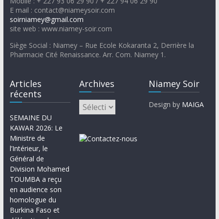
Mobile : + 227 93 06 29 90 / + 227 94 06 29 90
E mail : contact@niameysoir.com
soirniamey@gmail.com
site web : www.niamey-soir.com
Siège Social : Niamey – Rue Ecole Kokaranta 2, Derrière la
Pharmacie Cité Renaissance. Arr. Com. Niamey 1.
Articles
Archives
Niamey Soir
récents
Design by
MAIGA
SEMAINE DU
KAWAR 2026: Le
Ministre de
l’Intérieur, le
Général de
Division Mohamed
TOUMBA a reçu
en audience son
homologue du
Burkina Faso et