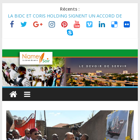
Récents :
LA BIDC ET CORIS HOLDING SIGNENT UN ACCORD DE
FINANCEMENT DE 80 MILLIONS D’EUROS POUR
RENFORCER LES CHAÎNES DE VALEUR ALIMENTAIRES,
ÉNERGÉTIQUES ET AGRICOLES EN AFRIQUE DE L’OUEST
SEMAINE DU KAWAR 2026: Le Ministre de l’Intérieur, le
Général de Division Mohamed TOUMBA a reçu en audience
son homologue du Burkina Faso et délégation du Kawar.
BANQUE MONDIALE : L’IA offre un levier vital aux économies
en développement en panne de croissance (Communiqué)
AES : Le Chef de l’Etat a reçu en audience à Maradi les
ministres en charge de l’Environnement du Burkina Faso et du
Mali.
MARADI : Le Président de la République, Chef de l’État, S.E le
Général d’Armée Abdourahamane Tiani, est arrivé à Maradi
pour la célébration de la 3ᵉ édition de la Journée Nationale de
l’Arbre (JNA).