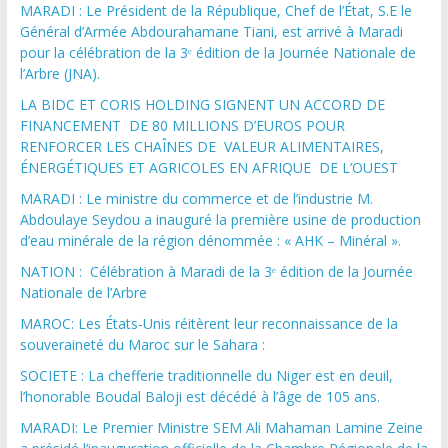
MARADI : Le Président de la République, Chef de l’État, S.E le
Général d’Armée Abdourahamane Tiani, est arrivé à Maradi
pour la célébration de la 3ᵉ édition de la Journée Nationale de
l’Arbre (JNA).
LA BIDC ET CORIS HOLDING SIGNENT UN ACCORD DE
FINANCEMENT DE 80 MILLIONS D’EUROS POUR
RENFORCER LES CHAÎNES DE VALEUR ALIMENTAIRES,
ÉNERGÉTIQUES ET AGRICOLES EN AFRIQUE DE L’OUEST
MARADI : Le ministre du commerce et de l’industrie M.
Abdoulaye Seydou a inauguré la première usine de production
d’eau minérale de la région dénommée : « AHK – Minéral ».
NATION : Célébration à Maradi de la 3ᵉ édition de la Journée
Nationale de l’Arbre
MAROC: Les États-Unis réitèrent leur reconnaissance de la
souveraineté du Maroc sur le Sahara :
SOCIETE : La chefferie traditionnelle du Niger est en deuil,
l’honorable Boudal Baloji est décédé à l’âge de 105 ans.
MARADI: Le Premier Ministre SEM Ali Mahaman Lamine Zeine