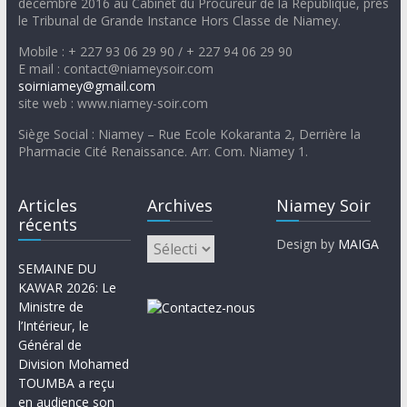
décembre 2016 au Cabinet du Procureur de la République, près
le Tribunal de Grande Instance Hors Classe de Niamey.
Mobile : + 227 93 06 29 90 / + 227 94 06 29 90
E mail : contact@niameysoir.com
soirniamey@gmail.com
site web : www.niamey-soir.com
Siège Social : Niamey – Rue Ecole Kokaranta 2, Derrière la
Pharmacie Cité Renaissance. Arr. Com. Niamey 1.
Articles
Archives
Niamey Soir
récents
Design by
MAIGA
SEMAINE DU
KAWAR 2026: Le
Ministre de
l’Intérieur, le
Général de
Division Mohamed
TOUMBA a reçu
en audience son