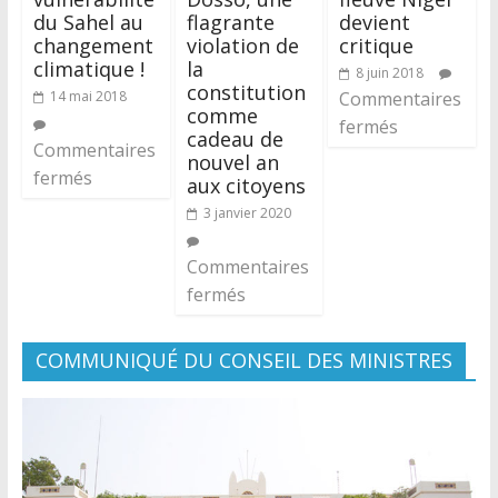
du Sahel au
flagrante
devient
changement
violation de
critique
climatique !
la
8 juin 2018
constitution
14 mai 2018
Commentaires
comme
fermés
cadeau de
Commentaires
nouvel an
fermés
aux citoyens
3 janvier 2020
Commentaires
fermés
COMMUNIQUÉ DU CONSEIL DES MINISTRES