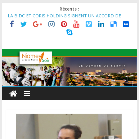
Récents :
MARADI : Le Président de la République, Chef de l’État, S.E le
Général d’Armée Abdourahamane Tiani, est arrivé à Maradi
pour la célébration de la 3ᵉ édition de la Journée Nationale de
l’Arbre (JNA).
LA BIDC ET CORIS HOLDING SIGNENT UN ACCORD DE
FINANCEMENT DE 80 MILLIONS D’EUROS POUR
RENFORCER LES CHAÎNES DE VALEUR ALIMENTAIRES,
ÉNERGÉTIQUES ET AGRICOLES EN AFRIQUE DE L’OUEST
SEMAINE DU KAWAR 2026: Le Ministre de l’Intérieur, le
Général de Division Mohamed TOUMBA a reçu en audience
son homologue du Burkina Faso et délégation du Kawar.
BANQUE MONDIALE : L’IA offre un levier vital aux économies
en développement en panne de croissance (Communiqué)
AES : Le Chef de l’Etat a reçu en audience à Maradi les
ministres en charge de l’Environnement du Burkina Faso et du
Mali.