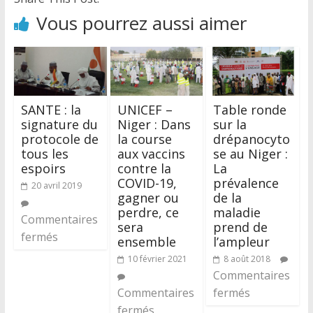
Vous pourrez aussi aimer
SANTE : la
UNICEF –
Table ronde
signature du
Niger : Dans
sur la
protocole de
la course
drépanocyto
tous les
aux vaccins
se au Niger :
espoirs
contre la
La
COVID-19,
prévalence
20 avril 2019
gagner ou
de la
perdre, ce
maladie
Commentaires
sera
prend de
fermés
ensemble
l’ampleur
10 février 2021
8 août 2018
Commentaires
Commentaires
fermés
fermés