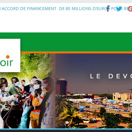
N ACCORD DE FINANCEMENT DE 80 MILLIONS D’EUROS POUR REN
’Intérieur, le Général de Division Mohamed TOUMBA a reçu en audie
vital aux économies en développement en panne de croissance (Com
à Maradi les ministres en charge de l’Environnement du Burkina Faso e
f de l’État, S.E le Général d’Armée Abdourahamane Tiani, est arrivé à