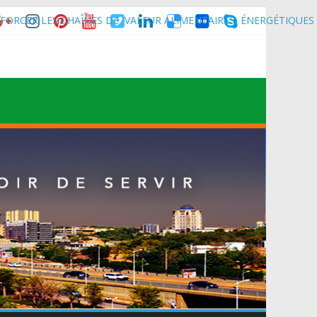
FORCER LES CHAÎNES DE VALEUR ALIMENTAIRES, ÉNERGÉTIQUES
nce son homologue du Burkina Faso et délégation du Kawar.
muniqué)
t du Mali.
 Maradi pour la célébration de la 3ᵉ édition de la Journée Nationale