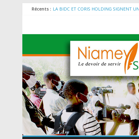
Récents :
LA BIDC ET CORIS HOLDING SIGNENT U
ET AGRICOLES EN AFRIQUE DE L’OUEST
SEMAINE DU KAWAR 2026: Le Ministre de l
BANQUE MONDIALE : L’IA offre un levier 
AES : Le Chef de l’Etat a reçu en audience 
MARADI : Le Président de la République, Che
de l’Arbre (JNA).