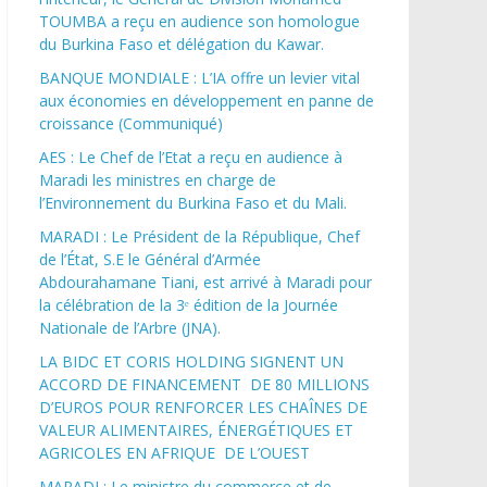
TOUMBA a reçu en audience son homologue
du Burkina Faso et délégation du Kawar.
BANQUE MONDIALE : L’IA offre un levier vital
aux économies en développement en panne de
croissance (Communiqué)
AES : Le Chef de l’Etat a reçu en audience à
Maradi les ministres en charge de
l’Environnement du Burkina Faso et du Mali.
MARADI : Le Président de la République, Chef
de l’État, S.E le Général d’Armée
Abdourahamane Tiani, est arrivé à Maradi pour
la célébration de la 3ᵉ édition de la Journée
Nationale de l’Arbre (JNA).
LA BIDC ET CORIS HOLDING SIGNENT UN
ACCORD DE FINANCEMENT DE 80 MILLIONS
D’EUROS POUR RENFORCER LES CHAÎNES DE
VALEUR ALIMENTAIRES, ÉNERGÉTIQUES ET
AGRICOLES EN AFRIQUE DE L’OUEST
MARADI : Le ministre du commerce et de