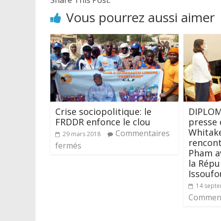
Vous pourrez aussi aimer
Crise sociopolitique: le
DIPLOMA
FRDDR enfonce le clou
presse 
Whitake
Commentaires
29 mars 2018
rencont
fermés
Pham av
la Rép
Issoufo
14 sept
Comment