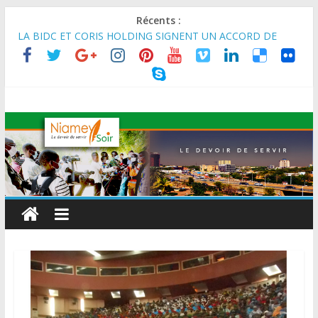
Récents :
LA BIDC ET CORIS HOLDING SIGNENT UN ACCORD DE
FINANCEMENT DE 80 MILLIONS D’EUROS POUR
RENFORCER LES CHAÎNES DE VALEUR ALIMENTAIRES,
ÉNERGÉTIQUES ET AGRICOLES EN AFRIQUE DE L’OUEST
SEMAINE DU KAWAR 2026: Le Ministre de l’Intérieur, le
Général de Division Mohamed TOUMBA a reçu en audience
son homologue du Burkina Faso et délégation du Kawar.
BANQUE MONDIALE : L’IA offre un levier vital aux économies
en développement en panne de croissance (Communiqué)
AES : Le Chef de l’Etat a reçu en audience à Maradi les
ministres en charge de l’Environnement du Burkina Faso et du
Mali.
MARADI : Le Président de la République, Chef de l’État, S.E le
Général d’Armée Abdourahamane Tiani, est arrivé à Maradi
pour la célébration de la 3ᵉ édition de la Journée Nationale de
l’Arbre (JNA).