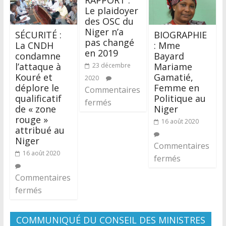
Le plaidoyer
des OSC du
Niger n’a
SÉCURITÉ :
BIOGRAPHIE
pas changé
La CNDH
: Mme
en 2019
condamne
Bayard
l’attaque à
Mariame
23 décembre
Kouré et
Gamatié,
2020
déplore le
Femme en
Commentaires
qualificatif
Politique au
fermés
de « zone
Niger
rouge »
16 août 2020
attribué au
Niger
Commentaires
16 août 2020
fermés
Commentaires
fermés
COMMUNIQUÉ DU CONSEIL DES MINISTRES