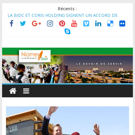
Récents :
MARADI : Le Président de la République, Chef de l’État, S.E le
Général d’Armée Abdourahamane Tiani, est arrivé à Maradi
pour la célébration de la 3ᵉ édition de la Journée Nationale de
l’Arbre (JNA).
LA BIDC ET CORIS HOLDING SIGNENT UN ACCORD DE
FINANCEMENT DE 80 MILLIONS D’EUROS POUR
RENFORCER LES CHAÎNES DE VALEUR ALIMENTAIRES,
ÉNERGÉTIQUES ET AGRICOLES EN AFRIQUE DE L’OUEST
SEMAINE DU KAWAR 2026: Le Ministre de l’Intérieur, le
Général de Division Mohamed TOUMBA a reçu en audience
son homologue du Burkina Faso et délégation du Kawar.
BANQUE MONDIALE : L’IA offre un levier vital aux économies
en développement en panne de croissance (Communiqué)
AES : Le Chef de l’Etat a reçu en audience à Maradi les
ministres en charge de l’Environnement du Burkina Faso et du
Mali.