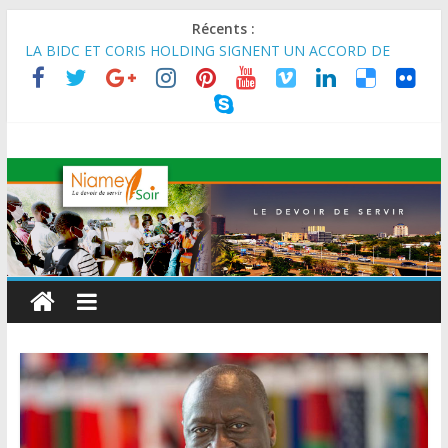
Récents :
LA BIDC ET CORIS HOLDING SIGNENT UN ACCORD DE
FINANCEMENT DE 80 MILLIONS D’EUROS POUR
RENFORCER LES CHAÎNES DE VALEUR ALIMENTAIRES,
ÉNERGÉTIQUES ET AGRICOLES EN AFRIQUE DE L’OUEST
SEMAINE DU KAWAR 2026: Le Ministre de l’Intérieur, le
Général de Division Mohamed TOUMBA a reçu en audience
son homologue du Burkina Faso et délégation du Kawar.
BANQUE MONDIALE : L’IA offre un levier vital aux économies
en développement en panne de croissance (Communiqué)
AES : Le Chef de l’Etat a reçu en audience à Maradi les
ministres en charge de l’Environnement du Burkina Faso et du
Mali.
MARADI : Le Président de la République, Chef de l’État, S.E le
Général d’Armée Abdourahamane Tiani, est arrivé à Maradi
pour la célébration de la 3ᵉ édition de la Journée Nationale de
l’Arbre (JNA).