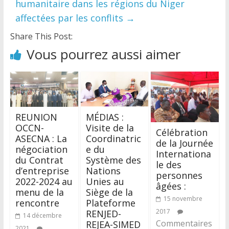
humanitaire dans les régions du Niger
affectées par les conflits
→
Share This Post:
Vous pourrez aussi aimer
REUNION
MÉDIAS :
OCCN-
Visite de la
Célébration
ASECNA : La
Coordinatric
de la Journée
négociation
e du
Internationa
du Contrat
Système des
le des
d’entreprise
Nations
personnes
2022-2024 au
Unies au
âgées :
menu de la
Siège de la
15 novembre
rencontre
Plateforme
2017
RENJED-
14 décembre
Commentaires
REJEA-SIMED
2021