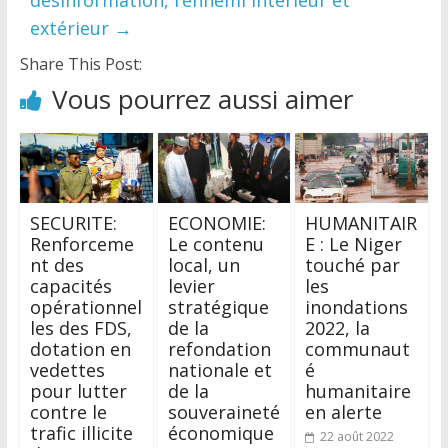
extérieur
→
Share This Post:
Vous pourrez aussi aimer
SECURITE:
ECONOMIE:
HUMANITAIR
Renforceme
Le contenu
E : Le Niger
nt des
local, un
touché par
capacités
levier
les
opérationnel
stratégique
inondations
les des FDS,
de la
2022, la
dotation en
refondation
communaut
vedettes
nationale et
é
pour lutter
de la
humanitaire
contre le
souveraineté
en alerte
trafic illicite
économique
22 août 2022