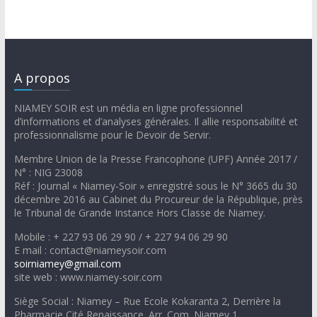
A propos
NIAMEY SOIR est un média en ligne professionnel
d’informations et d’analyses générales. Il allie responsabilité et
professionnalisme pour le Devoir de Servir.
Membre Union de la Presse Francophone (UPF) Année 2017 /
N° : NIG 23008
Réf : Journal « Niamey-Soir » enregistré sous le N° 3665 du 30
décembre 2016 au Cabinet du Procureur de la République, près
le Tribunal de Grande Instance Hors Classe de Niamey.
Mobile : + 227 93 06 29 90 / + 227 94 06 29 90
E mail : contact@niameysoir.com
soirniamey@gmail.com
site web : www.niamey-soir.com
Siège Social : Niamey – Rue Ecole Kokaranta 2, Derrière la
Pharmacie Cité Renaissance. Arr. Com. Niamey 1.