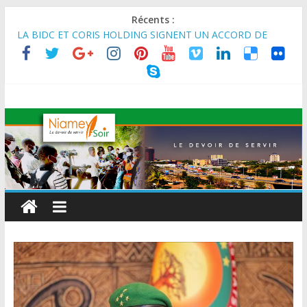
Récents :
LA BIDC ET CORIS HOLDING SIGNENT UN ACCORD DE
FINANCEMENT DE 80 MILLIONS D’EUROS POUR
RENFORCER LES CHAÎNES DE VALEUR ALIMENTAIRES,
ÉNERGÉTIQUES ET AGRICOLES EN AFRIQUE DE L’OUEST
SEMAINE DU KAWAR 2026: Le Ministre de l’Intérieur, le
Général de Division Mohamed TOUMBA a reçu en audience
son homologue du Burkina Faso et délégation du Kawar.
BANQUE MONDIALE : L’IA offre un levier vital aux économies
en développement en panne de croissance (Communiqué)
AES : Le Chef de l’Etat a reçu en audience à Maradi les
ministres en charge de l’Environnement du Burkina Faso et du
Mali.
MARADI : Le Président de la République, Chef de l’État, S.E le
Général d’Armée Abdourahamane Tiani, est arrivé à Maradi
pour la célébration de la 3ᵉ édition de la Journée Nationale de
l’Arbre (JNA).