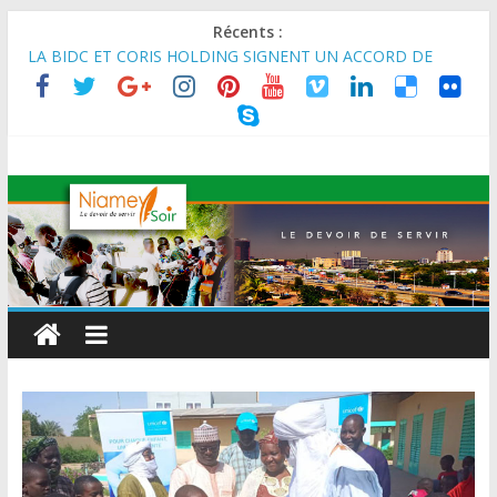
Récents :
MARADI : Le Président de la République, Chef de l’État, S.E le
Général d’Armée Abdourahamane Tiani, est arrivé à Maradi
pour la célébration de la 3ᵉ édition de la Journée Nationale de
l’Arbre (JNA).
LA BIDC ET CORIS HOLDING SIGNENT UN ACCORD DE
FINANCEMENT DE 80 MILLIONS D’EUROS POUR
RENFORCER LES CHAÎNES DE VALEUR ALIMENTAIRES,
ÉNERGÉTIQUES ET AGRICOLES EN AFRIQUE DE L’OUEST
SEMAINE DU KAWAR 2026: Le Ministre de l’Intérieur, le
Général de Division Mohamed TOUMBA a reçu en audience
son homologue du Burkina Faso et délégation du Kawar.
BANQUE MONDIALE : L’IA offre un levier vital aux économies
en développement en panne de croissance (Communiqué)
AES : Le Chef de l’Etat a reçu en audience à Maradi les
ministres en charge de l’Environnement du Burkina Faso et du
Mali.