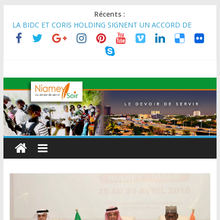
Récents :
MARADI : Le Président de la République, Chef de l’État, S.E le
Général d’Armée Abdourahamane Tiani, est arrivé à Maradi
pour la célébration de la 3ᵉ édition de la Journée Nationale de
l’Arbre (JNA).
LA BIDC ET CORIS HOLDING SIGNENT UN ACCORD DE
FINANCEMENT DE 80 MILLIONS D’EUROS POUR
RENFORCER LES CHAÎNES DE VALEUR ALIMENTAIRES,
ÉNERGÉTIQUES ET AGRICOLES EN AFRIQUE DE L’OUEST
SEMAINE DU KAWAR 2026: Le Ministre de l’Intérieur, le
Général de Division Mohamed TOUMBA a reçu en audience
son homologue du Burkina Faso et délégation du Kawar.
BANQUE MONDIALE : L’IA offre un levier vital aux économies
en développement en panne de croissance (Communiqué)
AES : Le Chef de l’Etat a reçu en audience à Maradi les
ministres en charge de l’Environnement du Burkina Faso et du
Mali.