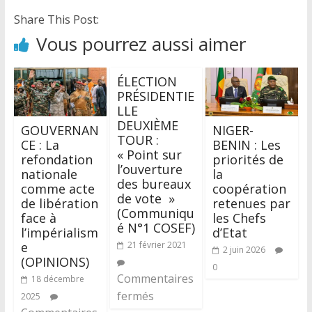
Share This Post:
Vous pourrez aussi aimer
ÉLECTION
PRÉSIDENTIE
LLE
DEUXIÈME
GOUVERNAN
NIGER-
TOUR :
CE : La
BENIN : Les
« Point sur
refondation
priorités de
l’ouverture
nationale
la
des bureaux
comme acte
coopération
de vote »
de libération
retenues par
(Communiqu
face à
les Chefs
é N°1 COSEF)
l’impérialism
d’Etat
e
21 février 2021
2 juin 2026
(OPINIONS)
0
Commentaires
18 décembre
fermés
2025